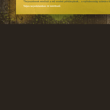
"Terjesztésnek minősül a mű eredeti példányának... a nyilvánosság számára tö
Teljes terjedelemben itt letölthető.