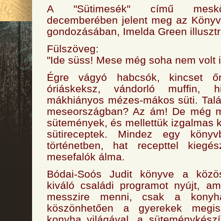
A "Sütimesék" című mesk
decemberében jelent meg az Köny
gondozásában, Imelda Green illusztrá
Fülszöveg:
"Ide süss! Mese még soha nem volt 
Égre vágyó habcsók, kincset őr
óriáskeksz, vándorló muffin, 
mákhiányos mézes-mákos süti. Talá
meseországban? Az ám! De még mil
sütemények, és mellettük izgalmas 
sütireceptek. Mindez egy könyv
történetben, hat recepttel kiegés
mesefalók álma.
Bódai-Soós Judit könyve a közö
kiváló családi programot nyújt, a
messzire menni, csak a konyhá
köszönhetően a gyerekek megis
konyha világával, a süteménykészí