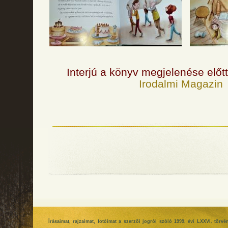
Interjú a könyv megjelenése előt
Irodalmi Magazin
Írásaimat, rajzaimat, fotóimat a szerzői jogról szóló 1999. évi LXXVI. tör