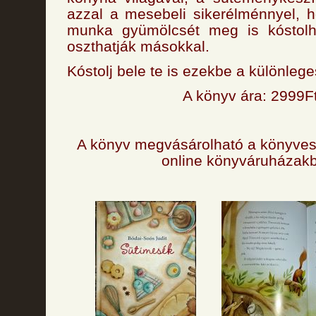
azzal a mesebeli sikerélménnyel, h
munka gyümölcsét meg is kóstolh
oszthatják másokkal.
Kóstolj bele te is ezekbe a különleg
A könyv ára: 2999F
A könyv megvásárolható a könyves
online könyváruházak