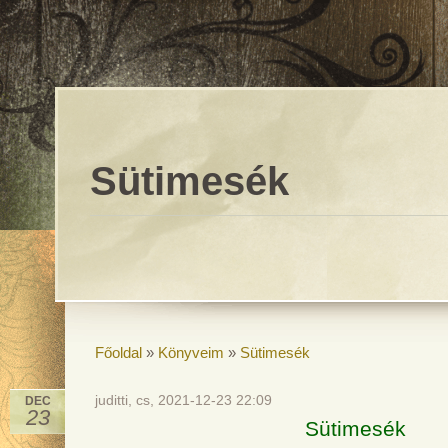
Sütimesék
Főoldal
»
Könyveim
»
Sütimesék
juditti, cs, 2021-12-23 22:09
DEC
23
Sütimesék