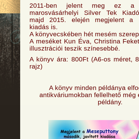
2011-ben jelent meg ez a
marosvásárhelyi Silver Tek Kiad
majd 2015. elején megjelent a m
kiadás is.
A könyvecskében hét mesém szerep
A meséket Kun Éva, Christina Feke
illusztrációi teszik színesebbé.
A könyv ára: 800Ft (A6-os méret, 8
rajz)
A könyv minden példánya elfog
antikváriumokban fellelhető még
példány.