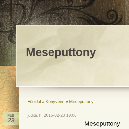
Meseputtony
Főoldal
»
Könyveim
»
Meseputtony
juditti, h, 2015-02-23 19:06
FEB
23
Meseputtony