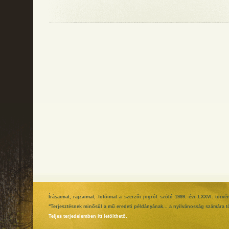
Írásaimat, rajzaimat, fotóimat a szerzői jogról szóló 1999. évi LXXVI. tör
"Terjesztésnek minősül a mű eredeti példányának... a nyilvánosság számára tö
Teljes terjedelemben itt letölthető.