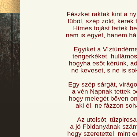
Fészket raktak kint a ny
fűből, szép zöld, kerek t
Hímes tojást tettek be
nem is egyet, hanem há
Egyiket a Víztündérn
tengerkéket, hullámos
hogyha esőt kérünk, ad
ne keveset, s ne is so
Egy szép sárgát, virág
a vén Napnak tettek o
hogy melegét bőven on
aki él, ne fázzon soh
Az utolsót, tűzpirosa
a jó Földanyának szán
hogy szeretettel, mint e