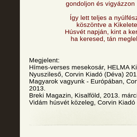
gondoljon és vigyázzon 
Így lett teljes a nyúlfés
köszöntve a Kikelete
Húsvét napján, kint a ke
ha keresed, tán megle
Megjelent:
Hímes-verses mesekosár, HELMA Ki
Nyuszileső, Corvin Kiadó (Déva) 201
Magyarok vagyunk - Európában, Corv
2013.
Breki Magazin, Kisalföld, 2013. márc
Vidám húsvét közeleg, Corvin Kiadó