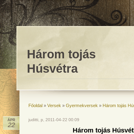
Három tojás
Húsvétra
Főoldal
»
Versek
»
Gyermekversek
»
Három tojás Hú
juditti, p, 2011-04-22 00:09
ÁPR
22
Három tojás Húsvét