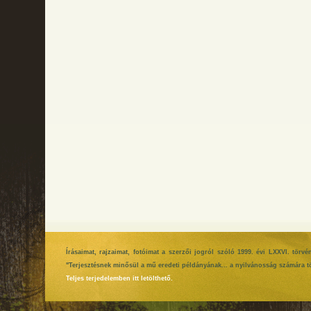
Írásaimat, rajzaimat, fotóimat a szerzői jogról szóló 1999. évi LXXVI. tör
"Terjesztésnek minősül a mű eredeti példányának... a nyilvánosság számára tö
Teljes terjedelemben itt letölthető.