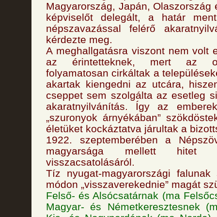
Magyarország, Japán, Olaszország 
képviselőt delegált, a határ ment
népszavazással felérő akaratnyilv
kérdezte meg.
A meghallgatásra viszont nem volt e
az érintetteknek, mert az o
folyamatosan cirkáltak a települése
akartak kiengedni az utcára, hisz
cseppet sem szolgálta az esetleg s
akaratnyilvánítás. Így az emberek
„szuronyok árnyékában” szökdöstek
életüket kockáztatva járultak a bizott
1922. szeptemberében a Népszöv
magyarsága mellett hitet 
visszacsatolásáról.
Tíz nyugat-magyarországi falunak s
módon „visszaverekednie” magát sz
Felső- és Alsócsatárnak (ma Felsőc
Magyar- és Németkeresztesnek (m