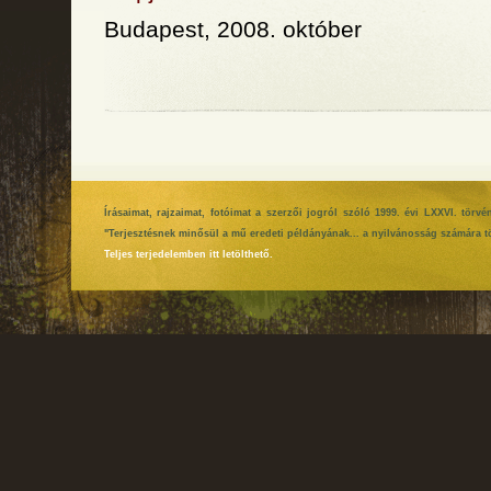
Budapest, 2008. október
Írásaimat, rajzaimat, fotóimat a szerzői jogról szóló 1999. évi LXXVI. tör
"Terjesztésnek minősül a mű eredeti példányának... a nyilvánosság számára tö
Teljes terjedelemben itt letölthető.