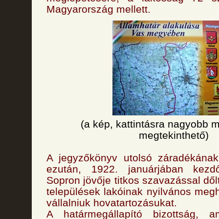
Magyarország mellett.
(a kép, kattintásra nagyobb m
megtekinthető)
A jegyzőkönyv utolsó záradékának 
ezután, 1922. januárjában kez
Sopron jövője titkos szavazással dőlt
települések lakóinak nyilvános megh
vállalniuk hovatartozásukat.
A határmegállapító bizottság, a