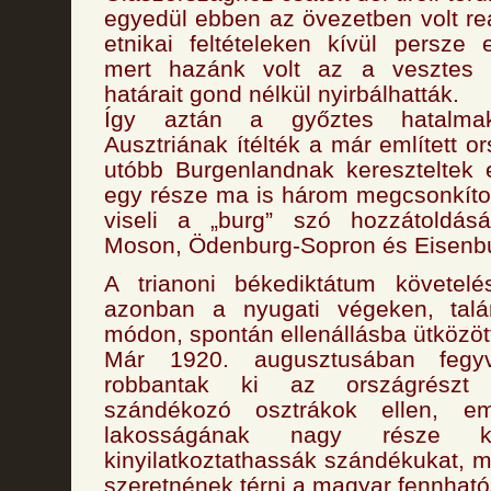
egyedül ebben az övezetben volt reá
etnikai feltételeken kívül persze 
mert hazánk volt az a vesztes 
határait gond nélkül nyirbálhatták.
Így aztán a győztes hatalma
Ausztriának ítélték a már említett o
utóbb Burgenlandnak kereszteltek e
egy része ma is három megcsonkíto
viseli a „burg” szó hozzátoldásá
Moson, Ödenburg-Sopron és Eisenb
A trianoni békediktátum követelés
azonban a nyugati végeken, ta
módon, spontán ellenállásba ütközöt
Már 1920. augusztusában fegyv
robbantak ki az országrészt 
szándékozó osztrákok ellen, eme
lakosságának nagy része kö
kinyilatkoztathassák szándékukat, m
szeretnének térni a magyar fennható