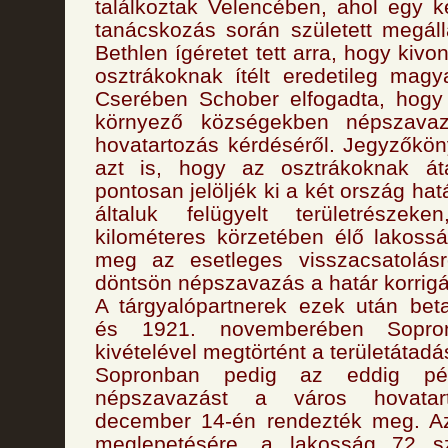
találkoztak Velencében, ahol egy 
tanácskozás során született megál
Bethlen ígéretet tett arra, hogy kivon
osztrákoknak ítélt eredetileg magy
Cserében Schober elfogadta, hog
környező községekben népszavaz
hovatartozás kérdéséről. Jegyzőkön
azt is, hogy az osztrákoknak áta
pontosan jelöljék ki a két ország hat
általuk felügyelt területrésze
kilométeres körzetében élő lakoss
meg az esetleges visszacsatolásr
döntsön népszavazás a határ korrigá
A tárgyalópartnerek ezek után beta
és 1921. novemberében Sopro
kivételével megtörtént a területátadá
Sopronban pedig az eddig pél
népszavazást a város hovatart
december 14-én rendezték meg. A
meglepetésére, a lakosság 72 sz