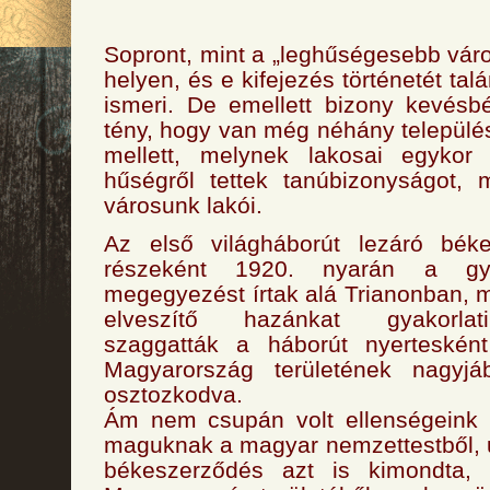
Sopront, mint a „leghűségesebb váro
helyen, és e kifejezés történetét t
ismeri. De emellett bizony kevésb
tény, hogy van még néhány település
mellett, melynek lakosai egykor
hűségről tettek tanúbizonyságot, 
városunk lakói.
Az első világháborút lezáró bék
részeként 1920. nyarán a gy
megegyezést írtak alá Trianonban, 
elveszítő hazánkat gyakorlat
szaggatták a háborút nyerteskén
Magyarország területének nagyjá
osztozkodva.
Ám nem csupán volt ellenségeink 
maguknak a magyar nemzettestből, u
békeszerződés azt is kimondta,