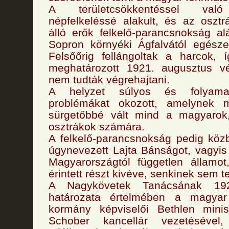
A területcsökkentéssel való
népfelkeléssé alakult, és az oszt
álló erők felkelő-parancsnokság a
Sopron környéki Ágfalvától egés
Felsőőrig fellángoltak a harcok, 
meghatározott 1921. augusztus vég
nem tudták végrehajtani.
A helyzet súlyos és folyamat
problémákat okozott, amelynek 
sürgetőbbé vált mind a magyarok
osztrákok számára.
A felkelő-parancsnokság pedig köz
úgynevezett Lajta Bánságot, vagyis 
Magyarországtól független államo
érintett részt kivéve, senkinek sem te
A Nagykövetek Tanácsának 192
határozata értelmében a magya
kormány képviselői Bethlen minisz
Schober kancellár vezetésével