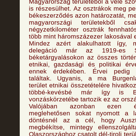
Magyarország területéből a vele szö
is részesülhet. Az osztrákok meg pe
békeszerződés azon határozatát, mel
magyarországi területekből cs
négyzetkilométer osztrák fennható
több mint háromszázezer lakosával e
Mindez azért alakulhatott így, 
delegáció már az 1919-es Sa
béketárgyalásokon az összes történ
etnikai, gazdasági és politikai érv
ennek érdekében. Érvei pedig 
találtak. Ugyanis, a ma Burgenl
terület etnikai összetételére hivatkoz
többé-kevésbé már így is B
vonzáskörzetébe tartozik ez az orsz
Valójában azonban ezen ér
meglehetősen sokat nyomott a la
döntésnél az a cél, hogy Ausztr
megbékítse, mintegy ellenszolgált
Olaszországhoz csatolt dél-tiroli terü