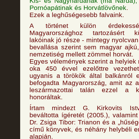
Kis- és Nagynardának (ma Narda), 
Pornóapátinak és Horvátlövőnek
.
Ezek a leghűségesebb falvaink.
A történet külön érdekes
Magyarországhoz tartozásért 
lakóinak jó része - mintegy nyolcvan
bevallása szerint sem magyar ajk
nemzetiség mellett zömmel horvát.
Egyes vélemények szerint a helyie
oka 450 évvel ezelőttre vezethe
ugyanis a törökök által balkánról e
befogadta Magyarország, amit az a
leszármazottai talán ezzel a k
honoráltak.
Írtam mindezt G. Kirkovits Ist
beváltotta ígéretét (2005.), valami
Dr. Zsiga Tibor: Trianon és a „hűség
című könyvek, és néhány helybéli 
alapján.