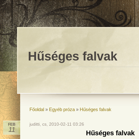
Hűséges falvak
Főoldal
»
Egyéb próza
»
Hűséges falvak
juditti, cs, 2010-02-11 03:26
FEB
11
Hűséges falvak