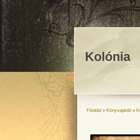
Kolónia
Főoldal
»
Könyvajánló
»
K