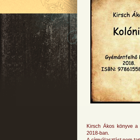
Kirsch Ákos könyve 
2018-ban.
A címválasztást nem ta