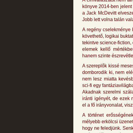
könyve 2014-ben jelent m
a Jack McDevitt elveszet
Jobb lett volna talán va
A regény cselekménye k
követhető, logikai bukta
tekintve science-fictio
elemek kellő mértékbe
hanem szinte észrevétle
A szereplők kissé meses
domborodik ki, nem elég
nem lesz miatta kevésb
sci-fi egy fantáziavilág
Akadnak szerelmi szála
iránti igényét, de eze
el a fő irányvonalat, vis
A történet erősségéne
mélyebb erkölcsi üzenett
hogy ne feledjünk. Senk