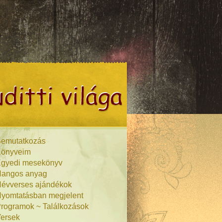
emutatkozás
önyveim
gyedi mesekönyv
angos anyag
évverses ajándékok
yomtatásban megjelent
rogramok ~ Találkozások
ersek