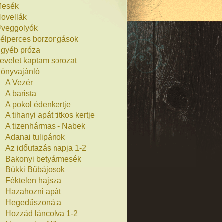
Mesék
ovellák
veggolyók
élperces borzongások
gyéb próza
evelet kaptam sorozat
önyvajánló
A Vezér
A barista
A pokol édenkertje
A tihanyi apát titkos kertje
A tizenhármas - Nabek
Adanai tulipánok
Az időutazás napja 1-2
Bakonyi betyármesék
Bükki Bűbájosok
Féktelen hajsza
Hazahozni apát
Hegedűszonáta
Hozzád láncolva 1-2