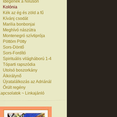
Idegenek a Níluson
Kolónia
Kék az ég és zöld a fű
Kívánj csodát
Marilia bonbonjai
Meghívó nászútra
Montenegró szívtiprója
Pöttöm Pötty
Sors-Döntő
Sors-Fordító
Spirituális világháború 1-4
Tóparti rapszódia
Utolsó boszorkány
Álkirálynő
Újratalálkozás az Adriánál
Őrült regény
apcsolatok ~ Linkajánló