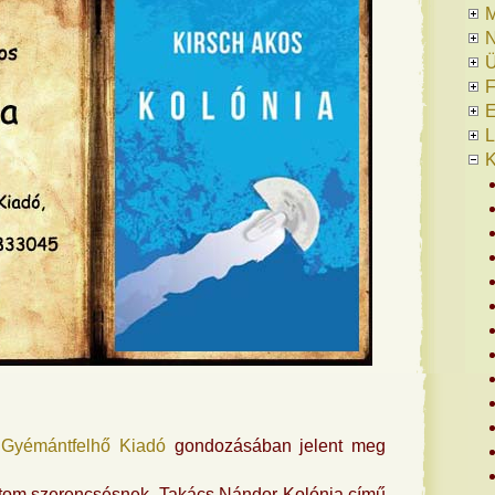
N
Ü
F
E
L
K
a
Gyémántfelhő Kiadó
gondozásában jelent meg
rtom szerencsésnek, Takács Nándor Kolónia című