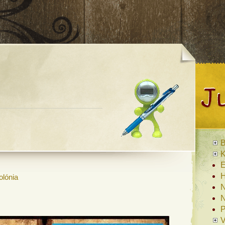
B
K
E
H
olónia
N
N
P
V