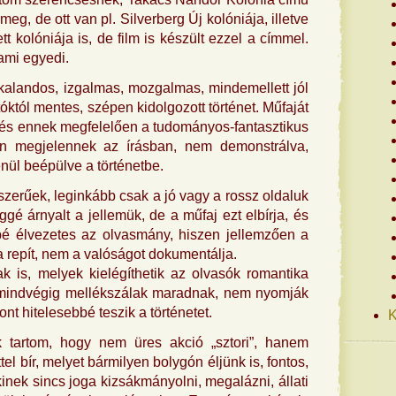
eg, de ott van pl. Silverberg Új kolóniája, illetve
t kolóniája is, de film is készült ezzel a címmel.
lami egyedi.
alandos, izgalmas, mozgalmas, mindemellett jól
tóktól mentes, szépen kidolgozott történet. Műfaját
n, és ennek megfelelően a tudományos-fantasztikus
n megjelennek az írásban, nem demonstrálva,
nül beépülve a történetbe.
zerűek, leginkább csak a jó vagy a rossz oldaluk
gé árnyalt a jellemük, de a műfaj ezt elbírja, és
é élvezetes az olvasmány, hiszen jellemzően a
ba repít, nem a valóságot dokumentálja.
k is, melyek kielégíthetik az olvasók romantika
k mindvégig mellékszálak maradnak, nem nyomják
zont hitelesebbé teszik a történetet.
K
k tartom, hogy nem üres akció „sztori”, hanem
el bír, melyet bármilyen bolygón éljünk is, fontos,
inek sincs joga kizsákmányolni, megalázni, állati