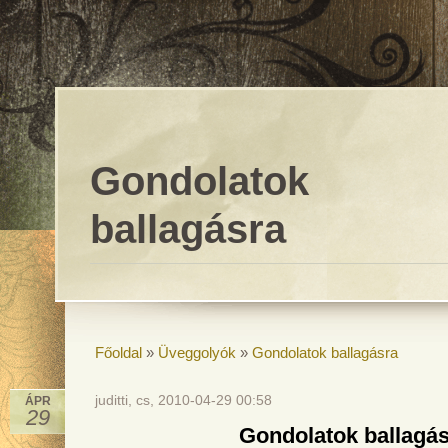
Gondolatok
ballagásra
Főoldal
»
Üveggolyók
»
Gondolatok ballagásra
juditti, cs, 2010-04-29 00:58
ÁPR
29
Gondolatok ballagá