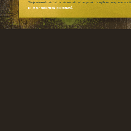
"Terjesztésnek minősül a mű eredeti példányának... a nyilvánosság számára tö
Teljes terjedelemben itt letölthető.