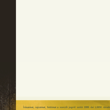
Írásaimat, rajzaimat, fotóimat a szerzői jogról szóló 1999. évi LXXVI. tör