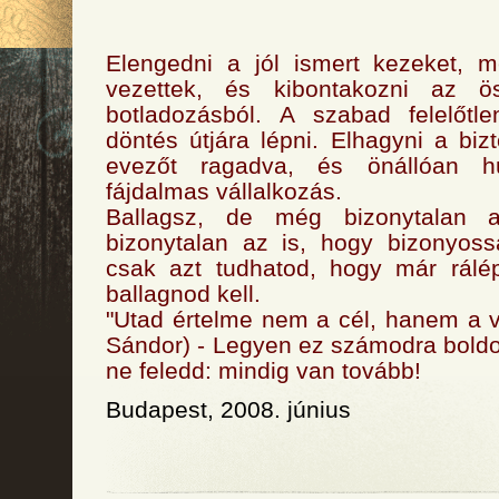
Elengedni a jól ismert kezeket, m
vezettek, és kibontakozni az ös
botladozásból. A szabad felelőtl
döntés útjára lépni. Elhagyni a biz
evezőt ragadva, és önállóan h
fájdalmas vállalkozás.
Ballagsz, de még bizonytalan 
bizonytalan az is, hogy bizonyoss
csak azt tudhatod, hogy már rálép
ballagnod kell.
"Utad értelme nem a cél, hanem a v
Sándor) - Legyen ez számodra boldo
ne feledd: mindig van tovább!
Budapest, 2008. június