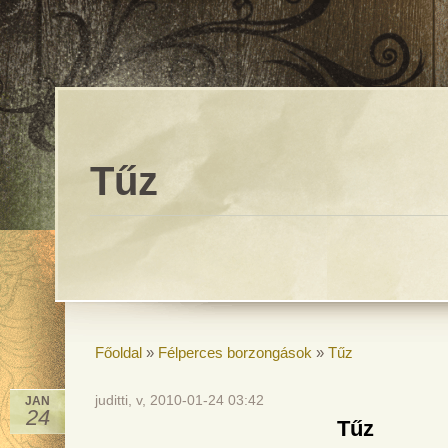
Tűz
Főoldal
»
Félperces borzongások
»
Tűz
juditti, v, 2010-01-24 03:42
JAN
24
Tűz