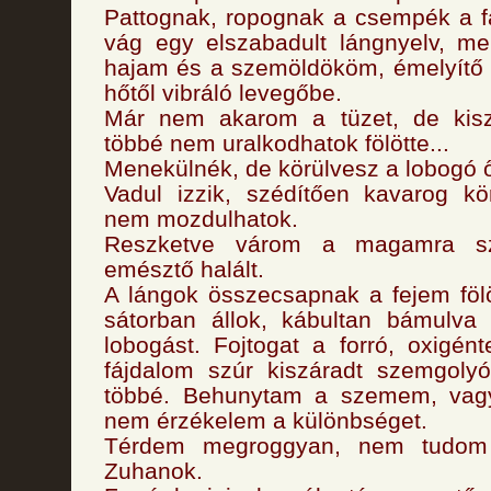
Pattognak, ropognak a csempék a f
vág egy elszabadult lángnyelv, me
hajam és a szemöldököm, émelyítő 
hőtől vibráló levegőbe.
Már nem akarom a tüzet, de kisz
többé nem uralkodhatok fölötte...
Menekülnék, de körülvesz a lobogó ő
Vadul izzik, szédítően kavarog kö
nem mozdulhatok.
Reszketve várom a magamra sza
emésztő halált.
A lángok összecsapnak a fejem fölö
sátorban állok, kábultan bámulva
lobogást. Fojtogat a forró, oxigén
fájdalom szúr kiszáradt szemgoly
többé. Behunytam a szemem, vag
nem érzékelem a különbséget.
Térdem megroggyan, nem tudom 
Zuhanok.