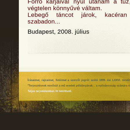
Forró karjaival nyúl utánam a tű
végtelen könnyűvé váltam.
Lebegő táncot járok, kacéran
szabadon...
Budapest, 2008. július
Írásaimat, rajzaimat, fotóimat a szerzői jogról szóló 1999. évi LXXVI. tör
"Terjesztésnek minősül a mű eredeti példányának... a nyilvánosság számára tö
Teljes terjedelemben itt letölthető.