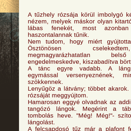
A tűzhely rózsája körül imbolygó 
nézem, melyek máskor olyan kitart
lábas fenekét, most azonban
haszontalannak tűnik.
Nem tudom, hogy miért gyújtot
Ösztönösen cselekedt
megmagyarázhatatlan bels
engedelmeskedve, kiszabadítva börtö
A tánc egyre vadabb. A lángn
egymással versenyeznének, m
szökkennek.
Lenyűgöz a látvány; többet akarok.
rózsáját meggyújtom.
Hamarosan eggyé olvadnak az addi
tangózó lángok. Megérint a táb
tombolás heve. "Még! Még!"- szí
lángolást.
A felcsapdosó tűz már a plafont f