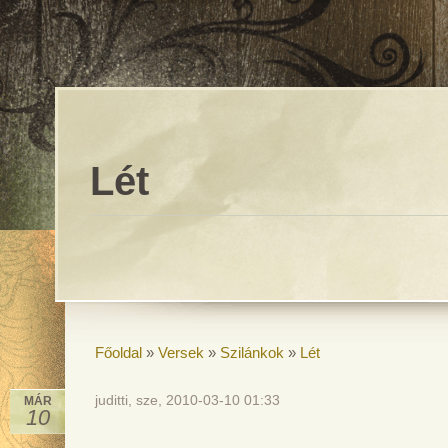
Lét
Főoldal
»
Versek
»
Szilánkok
»
Lét
juditti, sze, 2010-03-10 01:33
MÁR
10