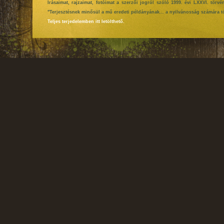
Írásaimat, rajzaimat, fotóimat a szerzői jogról szóló 1999. évi LXXVI. tör
"Terjesztésnek minősül a mű eredeti példányának... a nyilvánosság számára tö
Teljes terjedelemben itt letölthető.