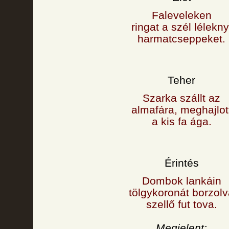
Faleveleken
ringat a szél lélekny
harmatcseppeket.
Teher
Szarka szállt az
almafára, meghajlot
a kis fa ága.
Érintés
Dombok lankáin
tölgykoronát borzol
szellő fut tova.
Megjelent: