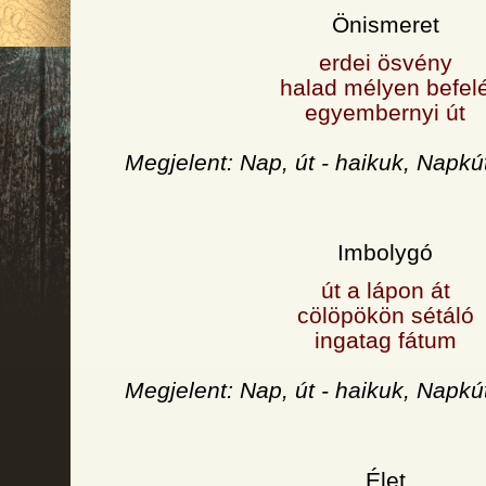
Önismeret
erdei ösvény
halad mélyen befel
egyembernyi út
Megjelent: Nap, út - haikuk, Napkú
Imbolygó
út a lápon át
cölöpökön sétáló
ingatag fátum
Megjelent: Nap, út - haikuk, Napkú
Élet