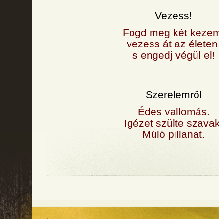
Vezess!
Fogd meg két keze
vezess át az életen
s engedj végül el!
Szerelemről
Édes vallomás.
Igézet szülte szavak
Múló pillanat.