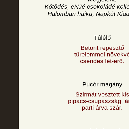
Kötődés, eNJé csokoládé kolle
Halomban haiku, Napkút Kiad
Túlélő
Betont repesztő
türelemmel növekv
csendes lét-erő.
Pucér magány
Szirmát vesztett ki
pipacs-csupaszság, á
parti árva szár.