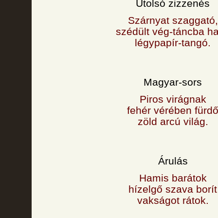
Utolsó zizzenés
Szárnyat szaggató,
szédült vég-táncba ha
légypapír-tangó.
Magyar-sors
Piros virágnak
fehér vérében fürd
zöld arcú világ.
Árulás
Hamis barátok
hízelgő szava borít
vakságot rátok.