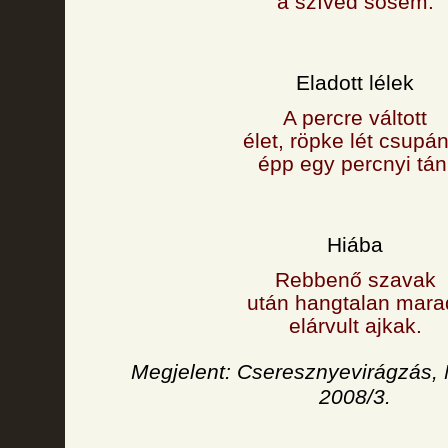
a szíved sosem.
Eladott lélek
A percre váltott
élet, röpke lét csupán
épp egy percnyi tán
Hiába
Rebbenő szavak
után hangtalan mara
elárvult ajkak.
Megjelent: Cseresznyevirágzás, 
2008/3.