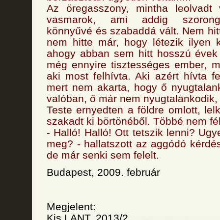
Az öregasszony, mintha leolvadt 
vasmarok, ami addig szoronga
könnyűvé és szabaddá vált. Nem hit
nem hitte már, hogy létezik ilyen
ahogy abban sem hitt hosszú évek 
még ennyire tisztességes ember, m
aki most felhívta. Aki azért hívta fe
mert nem akarta, hogy ő nyugtalan
valóban, ő már nem nyugtalankodik,
Teste ernyedten a földre omlott, le
szakadt ki börtönéből. Többé nem fél
- Halló! Halló! Ott tetszik lenni? Ug
meg? - hallatszott az aggódó kérdés
de már senki sem felelt.
Budapest, 2009. február
Megjelent:
Kis LANT, 2013/2.