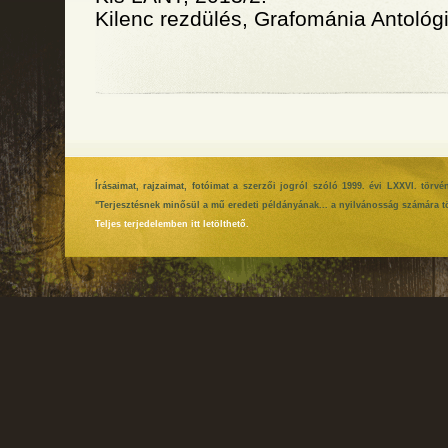
Kilenc rezdülés, Grafománia Antológ
Írásaimat, rajzaimat, fotóimat a szerzői jogról szóló 1999. évi LXXVI. tör
"Terjesztésnek minősül a mű eredeti példányának... a nyilvánosság számára tö
Teljes terjedelemben itt letölthető.