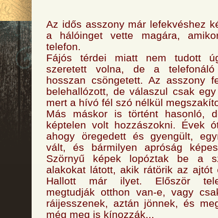
Az idős asszony már lefekvéshez k
a hálóinget vette magára, amiko
telefon.
Fájós térdei miatt nem tudott ú
szeretett volna, de a telefonáló 
hosszan csöngetett. Az asszony fe
belehallózott, de válaszul csak egy 
mert a hívó fél szó nélkül megszakíto
Más máskor is történt hasonló, 
képtelen volt hozzászokni. Évek ó
ahogy öregedett és gyengült, eg
vált, és bármilyen apróság képes 
Szörnyű képek lopóztak be a s
alakokat látott, akik rátörik az ajtót
Hallott már ilyet. Először tel
megtudják otthon van-e, vagy csak
ráijesszenek, aztán jönnek, és megö
még meg is kínozzák...