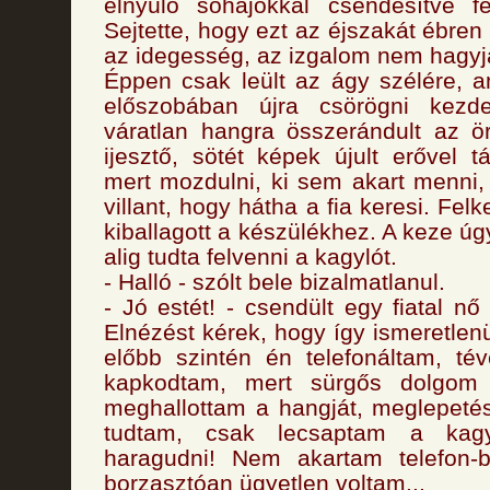
elnyúló sóhajokkal csendesítve fel
Sejtette, hogy ezt az éjszakát ébren f
az idegesség, az izgalom nem hagyja
Éppen csak leült az ágy szélére, a
előszobában újra csörögni kezde
váratlan hangra összerándult az ö
ijesztő, sötét képek újult erővel
mert mozdulni, ki sem akart menni
villant, hogy hátha a fia keresi. Felk
kiballagott a készülékhez. A keze úg
alig tudta felvenni a kagylót.
- Halló - szólt bele bizalmatlanul.
- Jó estét! - csendült egy fiatal n
Elnézést kérek, hogy így ismeretlen
előbb szintén én telefonáltam, té
kapkodtam, mert sürgős dolgom 
meghallottam a hangját, meglepeté
tudtam, csak lecsaptam a kagy
haragudni! Nem akartam telefon-b
borzasztóan ügyetlen voltam...