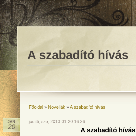
A szabadító hívás
Főoldal
»
Novellák
»
A szabadító hívás
juditti, sze, 2010-01-20 16:26
JAN
20
A szabadító hívás