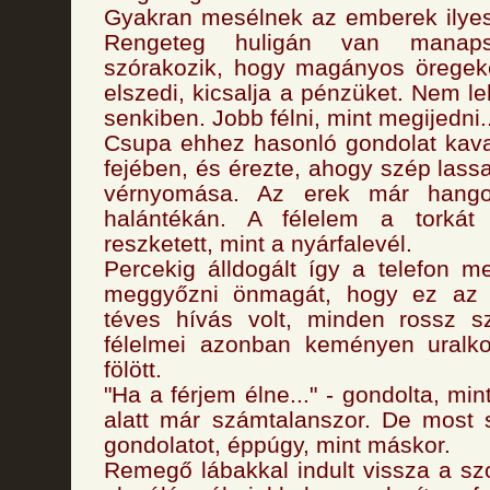
Gyakran mesélnek az emberek ilyesf
Rengeteg huligán van manaps
szórakozik, hogy magányos öregeke
elszedi, kicsalja a pénzüket. Nem l
senkiben. Jobb félni, mint megijedni..
Csupa ehhez hasonló gondolat kava
fejében, és érezte, ahogy szép lassa
vérnyomása. Az erek már hango
halántékán. A félelem a torkát 
reszketett, mint a nyárfalevél.
Percekig álldogált így a telefon me
meggyőzni önmagát, hogy ez az
téves hívás volt, minden rossz s
félelmei azonban keményen uralk
fölött.
"Ha a férjem élne..." - gondolta, min
alatt már számtalanszor. De most 
gondolatot, éppúgy, mint máskor.
Remegő lábakkal indult vissza a s