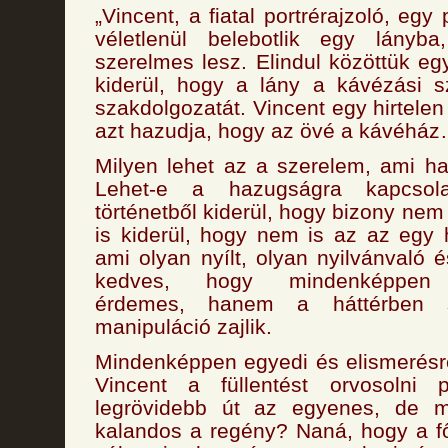
„Vincent, a fiatal portrérajzoló, eg
véletlenül belebotlik egy lányb
szerelmes lesz. Elindul közöttük eg
kiderül, hogy a lány a kávézási s
szakdolgozatát. Vincent egy hirtelen 
azt hazudja, hogy az övé a kávéház
Milyen lehet az a szerelem, ami h
Lehet-e a hazugságra kapcsola
történetből kiderül, hogy bizony ne
is kiderül, hogy nem is az az egy 
ami olyan nyílt, olyan nyilvánvaló 
kedves, hogy mindenképpen 
érdemes, hanem a háttérben s
manipuláció zajlik.
Mindenképpen egyedi és elismerésr
Vincent a füllentést orvosolni p
legrövidebb út az egyenes, de m
kalandos a regény? Naná, hogy a f