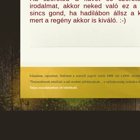
irodalmat, akkor neked való ez a
sincs gond, ha hadilábon állsz a 
mert a regény akkor is kiváló. :-)
Írásaimat, rajzaimat, fotóimat a szerzői jogról szóló 1999. évi LXXVI. tör
"Terjesztésnek minősül a mű eredeti példányának... a nyilvánosság számára tö
Teljes terjedelemben itt letölthető.