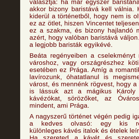
választja: ha már egyszer baristán
akkor bizony baristává kell válnia
kiderül a történetből, hogy nem is o
ez az ötlet, hiszen Vincentet teljes
ez a szakma, és bizony hajlandó 
azért, hogy valóban baristává váljo
a legjobb baristák egyikévé.
Beáta regényeiben a cselekményt 
városhoz, vagy országrészhez köti
esetében ez Prága. Amíg a romanti
lavírozunk, óhatatlanul is megism
várost, és mennénk rögvest, hogy a
is lássuk azt a mágikus Károly 
kávézókat, sörözőket, az Óváros
mindent, ami Prága.
A nagyszerű történet végén pedig ig
a kedves olvasó: egy kis rec
különleges kávés italok és ételek leír
Ha szereted a kávét és szeret