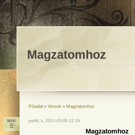
Magzatomhoz
Főoldal
»
Versek
»
Magzatomhoz
juditti, k, 2013-03-05 12:19
MÁR
5
Magzatomhoz