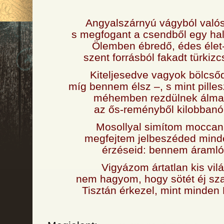
Angyalszárnyú vágyból valós
s megfogant a csendből egy ha
Ölemben ébredő, édes élet
szent forrásból fakadt türkiz
Kiteljesedve vagyok bölcsőd
míg bennem élsz –, s mint pille
méhemben rezdülnek álmai
az ős-reményből kilobbanó
Mosollyal simítom moccan
megfejtem jelbeszéded minde
érzéseid: bennem áramló 
Vigyázom ártatlan kis vil
nem hagyom, hogy sötét éj sza
Tisztán érkezel, mint minden