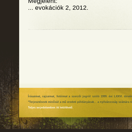
Megjelent:
... evokációk 2, 2012.
Írásaimat, rajzaimat, fotóimat a szerzői jogról szóló 1999. évi LXXVI. tör
"Terjesztésnek minősül a mű eredeti példányának... a nyilvánosság számára tö
Teljes terjedelemben itt letölthető.