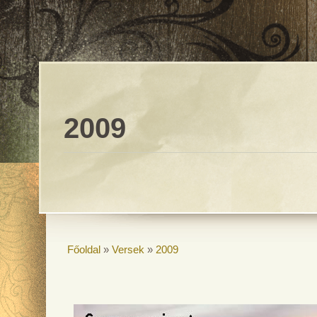
2009
Főoldal
»
Versek
»
2009