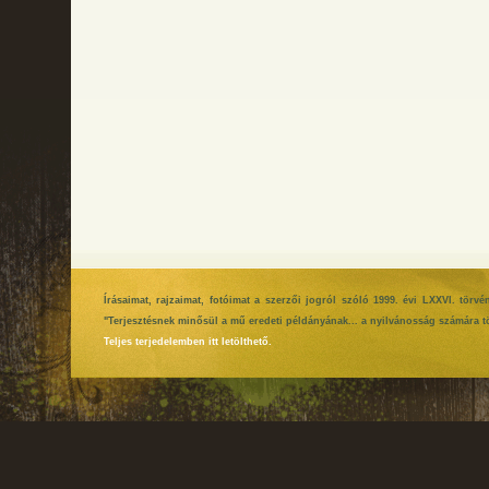
Írásaimat, rajzaimat, fotóimat a szerzői jogról szóló 1999. évi LXXVI. tör
"Terjesztésnek minősül a mű eredeti példányának... a nyilvánosság számára tö
Teljes terjedelemben itt letölthető.