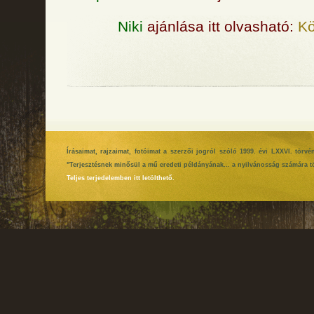
Niki
ajánlása itt olvasható:
Kö
Írásaimat, rajzaimat, fotóimat a szerzői jogról szóló 1999. évi LXXVI. tör
"Terjesztésnek minősül a mű eredeti példányának... a nyilvánosság számára tö
Teljes terjedelemben itt letölthető.