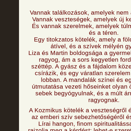
Vannak találkozások, amelyek nem a
Vannak veszteségek, amelyek új ke
És vannak szerelmek, amelyek túlm
és a téren.
Egy titokzatos kötelék, amely a föld
átível, és a szívek mélyén g
Liza és Martin boldogsága a gyerm
ragyog, ám a sors kegyetlen for
széttép. A gyász és a fájdalom köze
csírázik, és egy váratlan szerelem
lobban. A mandalák színei és eg
útmutatása vezeti hőseinket olyan 
sebek begyógyulnak, és a múlt ár
ragyognak.
A Kozmikus kötelék a veszteségről és
az emberi szív sebezhetőségéről és
Lírai hangon, finom spiritualitás
rajzolja meg a kérdést: lehet-e szeret