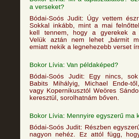
a verseket?
Bódai-Soós Judit: Úgy vettem észr
Sokkal inkább, mint a mai felnőtt
kell tennem, hogy a gyerekek a l
Velük aztán nem lehet „bármit m
emiatt nekik a legnehezebb verset írn
Bokor Lívia: Van példaképed?
Bódai-Soós Judit: Egy nincs, sok 
Babits Mihályig, Michael Ende-től
vagy Kopernikusztól Weöres Sándor
keresztül, sorolhatnám bőven.
Bokor Lívia: Mennyire egyszerű ma 
Bódai-Soós Judit: Részben egyszer
nagyon nehéz. Ez attól függ, ho