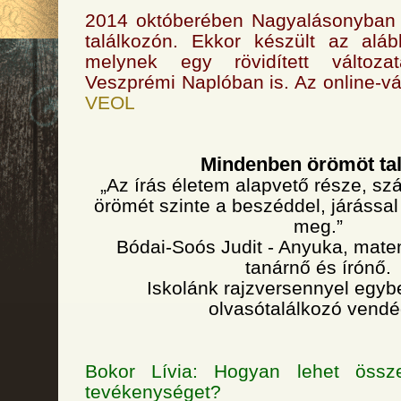
2014 októberében Nagyalásonyban j
találkozón. Ekkor készült az aláb
melynek egy rövidített változ
Veszprémi Naplóban is. Az online-vált
VEOL
Mindenben örömöt tal
„Az írás életem alapvető része, s
örömét szinte a beszéddel, járássa
meg.”
Bódai-Soós Judit - Anyuka, mate
tanárnő és írónő.
Iskolánk rajzversennyel egybe
olvasótalálkozó vendé
Bokor Lívia: Hogyan lehet öss
tevékenységet?