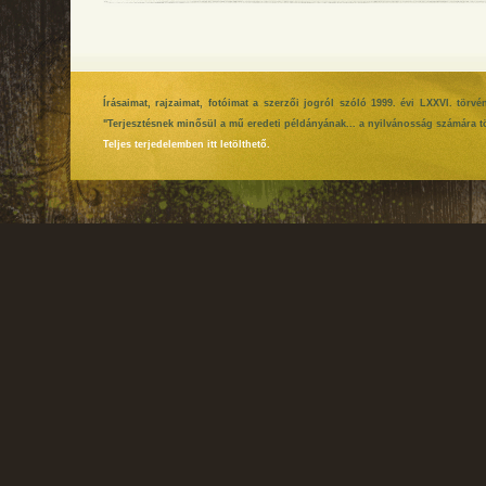
Írásaimat, rajzaimat, fotóimat a szerzői jogról szóló 1999. évi LXXVI. tör
"Terjesztésnek minősül a mű eredeti példányának... a nyilvánosság számára tö
Teljes terjedelemben itt letölthető.