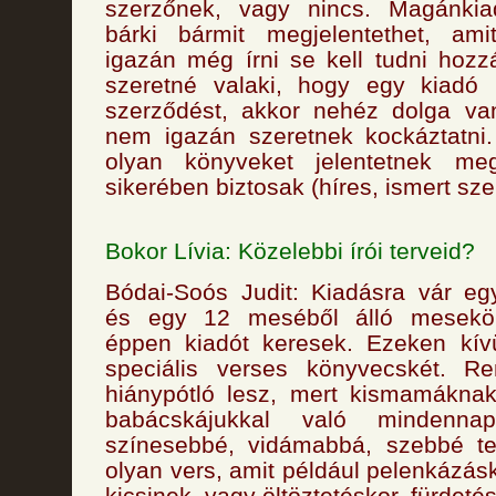
szerzőnek, vagy nincs. Magánk
bárki bármit megjelentethet, am
igazán még írni se kell tudni hozz
szeretné valaki, hogy egy kiadó 
szerződést, akkor nehéz dolga va
nem igazán szeretnek kockáztatni
olyan könyveket jelentetnek m
sikerében biztosak (híres, ismert sze
Bokor Lívia: Közelebbi írói terveid?
Bódai-Soós Judit: Kiadásra vár 
és egy 12 meséből álló mesekö
éppen kiadót keresek. Ezeken kív
speciális verses könyvecskét. R
hiánypótló lesz, mert kismamákna
babácskájukkal való mindennap
színesebbé, vidámabbá, szebbé t
olyan vers, amit például pelenkázá
kicsinek, vagy öltöztetéskor, fürdetés