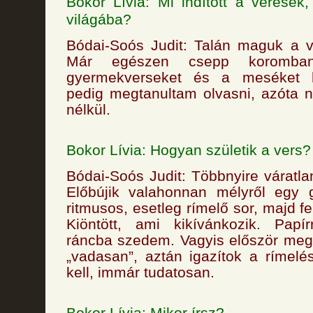
Bokor Lívia: Mi indított a veresek
világába?
Bódai-Soós Judit: Talán maguk a 
Már egészen csepp koromba
gyermekverseket és a meséket ha
pedig megtanultam olvasni, azóta 
nélkül.
Bokor Lívia: Hogyan születik a vers?
Bódai-Soós Judit: Többnyire váratlan
Előbújik valahonnan mélyről egy 
ritmusos, esetleg rímelő sor, majd fe
Kiöntött, ami kikívánkozik. Pap
ráncba szedem. Vagyis először meg
„vadasan”, aztán igazítok a rímelé
kell, immár tudatosan.
Bokor Lívia: Mikor írsz?