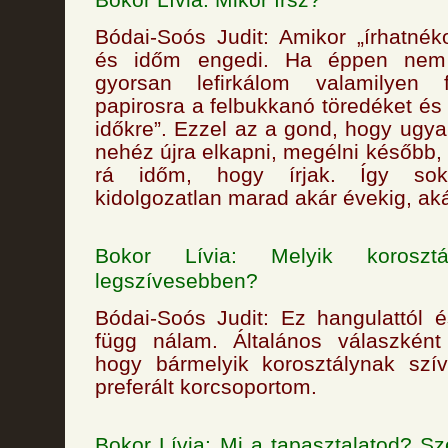
Bódai-Soós Judit: Amikor „írhatnék
és időm engedi. Ha éppen nem 
gyorsan lefirkálom valamilyen 
papirosra a felbukkanó töredéket és
időkre”. Ezzel az a gond, hogy ugya
nehéz újra elkapni, megélni később,
rá időm, hogy írjak. Így sok
kidolgozatlan marad akár évekig, aká
Bokor Lívia: Melyik koroszt
legszívesebben?
Bódai-Soós Judit: Ez hangulattól 
függ nálam. Általános válaszkén
hogy bármelyik korosztálynak szív
preferált korcsoportom.
Bokor Lívia: Mi a tapasztalatod? Sz