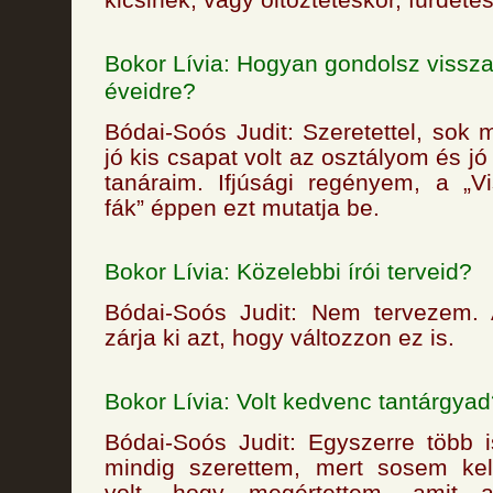
Bokor Lívia: Hogyan gondolsz vissza
éveidre?
Bódai-Soós Judit: Szeretettel, sok 
jó kis csapat volt az osztályom és j
tanáraim. Ifjúsági regényem, a „V
fák” éppen ezt mutatja be.
Bokor Lívia: Közelebbi írói terveid?
Bódai-Soós Judit: Nem tervezem.
zárja ki azt, hogy változzon ez is.
Bokor Lívia: Volt kedvenc tantárgya
Bódai-Soós Judit: Egyszerre több 
mindig szerettem, mert sosem kell
volt, hogy megértettem, amit 