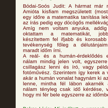
Bódai-Soós Judit: A hármat már 
Amióta kisfiam megszületett (most
egy időre a matematika tanítása leke
az írás pedig egy döcögős mellékvág
Amíg nem voltam anyuka, addig
oktattam a matematikát, jobbá
készítettem fel ifjabb és korosab
tevékenység főleg a délutánjaimr
maradt időm írni.
A reál- és a humán-érdeklődés e
nálam mindig jelen volt, egyszerr
csillagász lenni és író, vagy pél
fotóművész. Szerintem így kerek a v
akár a humán vonalat hagynám ki az
lenne, mintha fél lábon akarnék á
nálam tényleg csak idő kérdése, v
hogy mi fér bele egyszerre az időmb