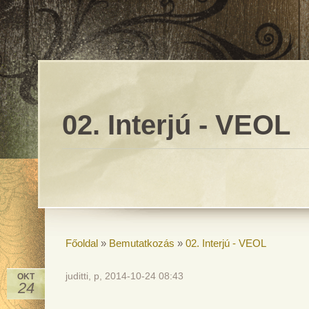
02. Interjú - VEOL
Főoldal
»
Bemutatkozás
»
02. Interjú - VEOL
juditti, p, 2014-10-24 08:43
OKT
24