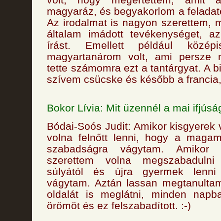
magyaráz, és begyakorlom a felada
Az irodalmat is nagyon szerettem, m
általam imádott tevékenységet, a
írást. Emellett például középi
magyartanárom volt, ami persze
tette számomra ezt a tantárgyat. A b
szívem csücske és később a francia, 
Bokor Lívia: Mit üzennél a mai ifjús
Bódai-Soós Judit: Amikor kisgyerek 
volna felnőtt lenni, hogy a maga
szabadságra vágytam. Amikor f
szerettem volna megszabadulni
súlyától és újra gyermek lenn
vágytam. Aztán lassan megtanultam
oldalát is meglátni, minden napb
örömöt és ez felszabadított. :-)