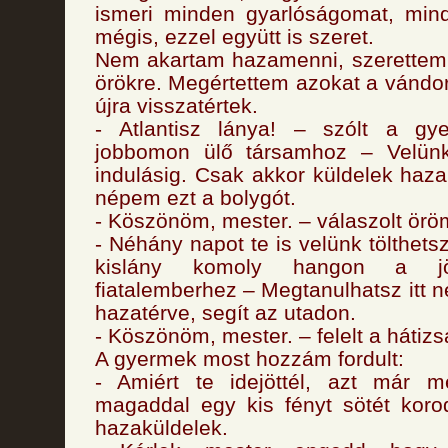
ismeri minden gyarlóságomat, min
mégis, ezzel együtt is szeret.
Nem akartam hazamenni, szerettem 
örökre. Megértettem azokat a vándor
újra visszatértek.
- Atlantisz lánya! – szólt a gy
jobbomon ülő társamhoz – Velün
indulásig. Csak akkor küldelek haza
népem ezt a bolygót.
- Köszönöm, mester. – válaszolt örö
- Néhány napot te is velünk tölthetsz
kislány komoly hangon a jöv
fiatalemberhez – Megtanulhatsz itt 
hazatérve, segít az utadon.
- Köszönöm, mester. – felelt a hátiz
A gyermek most hozzám fordult:
- Amiért te idejöttél, azt már m
magaddal egy kis fényt sötét kor
hazaküldelek.