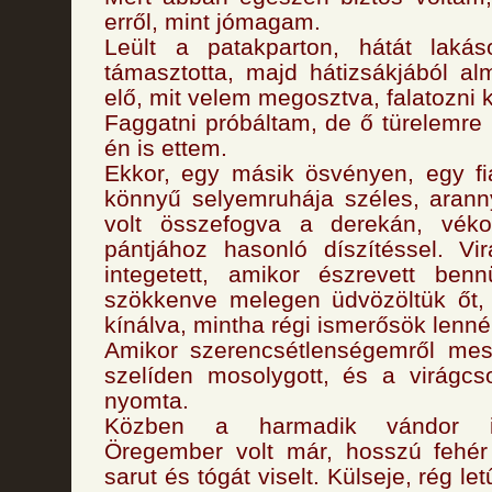
erről, mint jómagam.
Leült a patakparton, hátát laká
támasztotta, majd hátizsákjából alm
elő, mit velem megosztva, falatozni 
Faggatni próbáltam, de ő türelemre i
én is ettem.
Ekkor, egy másik ösvényen, egy fiat
könnyű selyemruhája széles, aranny
volt összefogva a derekán, véko
pántjához hasonló díszítéssel. Vi
integetett, amikor észrevett benn
szökkenve melegen üdvözöltük őt, h
kínálva, mintha régi ismerősök lenné
Amikor szerencsétlenségemről mes
szelíden mosolygott, és a virágc
nyomta.
Közben a harmadik vándor is
Öregember volt már, hosszú fehér h
sarut és tógát viselt. Külseje, rég le