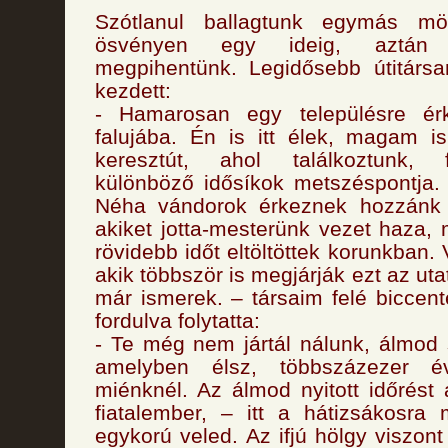
Szótlanul ballagtunk egymás m
ösvényen egy ideig, aztán 
megpihentünk. Legidősebb útitárs
kezdett:
- Hamarosan egy településre érk
falujába. Én is itt élek, magam i
keresztút, ahol találkoztunk, f
különböző idősíkok metszéspontja.
Néha vándorok érkeznek hozzánk a
akiket jotta-mesterünk vezet haza,
rövidebb időt eltöltöttek korunkban
akik többször is megjárják ezt az utat
már ismerek. – társaim felé biccen
fordulva folytatta:
- Te még nem jártál nálunk, álmod s
amelyben élsz, többszázezer é
miénknél. Az álmod nyitott időrést 
fiatalember, – itt a hátizsákosra 
egykorú veled. Az ifjú hölgy viszont 