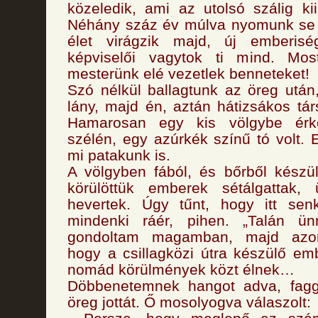
közeledik, ami az utolsó szálig ki
Néhány száz év múlva nyomunk se l
élet virágzik majd, új emberis
képviselői vagytok ti mind. Most
mesterünk elé vezetlek benneteket!
Szó nélkül ballagtunk az öreg után
lány, majd én, aztán hátizsákos tár
Hamarosan egy kis völgybe érk
szélén, egy azúrkék színű tó volt. 
mi patakunk is.
A völgyben fából, és bőrből készül
körülöttük emberek sétálgattak, 
hevertek. Úgy tűnt, hogy itt sen
mindenki ráér, pihen. „Talán ü
gondoltam magamban, majd azon
hogy a csillagközi útra készülő emb
nomád körülmények közt élnek…
Döbbenetemnek hangot adva, fagg
öreg jottát. Ő mosolyogva válaszolt: