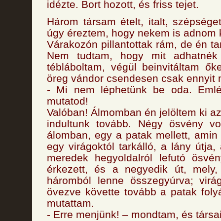
idézte. Bort hozott, és friss tejet.
Három társam ételt, italt, szépsége
úgy éreztem, hogy nekem is adnom ke
Várakozón pillantottak rám, de én t
Nem tudtam, hogy mit adhatnék 
tébláboltam, végül beinvitáltam ő
öreg vándor csendesen csak ennyit 
- Mi nem léphetünk be oda. Emlé
mutatod!
Valóban! Álmomban én jelöltem ki az
indultunk tovább. Négy ösvény vol
álomban, egy a patak mellett, amin 
egy virágoktól tarkálló, a lány útja
meredek hegyoldalról lefutó ösvé
érkezett, és a negyedik út, mely
háromból lenne összegyúrva; virág
övezve követte tovább a patak folyá
mutattam.
- Erre menjünk! – mondtam, és társa