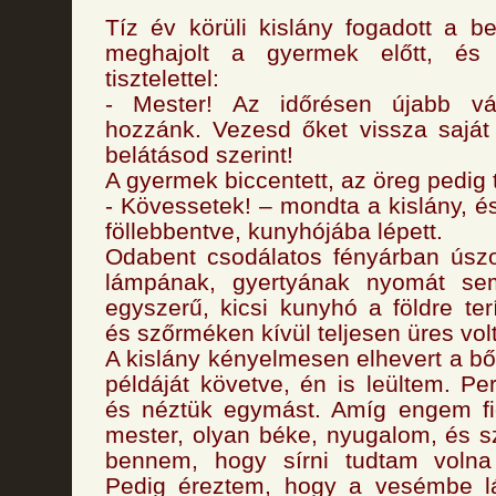
Tíz év körüli kislány fogadott a be
meghajolt a gyermek előtt, és
tisztelettel:
- Mester! Az időrésen újabb vá
hozzánk. Vezesd őket vissza saját
belátásod szerint!
A gyermek biccentett, az öreg pedig 
- Kövessetek! – mondta a kislány, é
föllebbentve, kunyhójába lépett.
Odabent csodálatos fényárban úszo
lámpának, gyertyának nyomát se
egyszerű, kicsi kunyhó a földre terí
és szőrméken kívül teljesen üres volt
A kislány kényelmesen elhevert a bő
példáját követve, én is leültem. Pe
és néztük egymást. Amíg engem fi
mester, olyan béke, nyugalom, és sz
bennem, hogy sírni tudtam volna
Pedig éreztem, hogy a vesémbe l