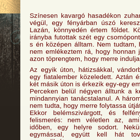
Színesen kavargó hasadékon zuhan
végül, egy fényárban úszó keresz
Lazán, könnyedén értem földet. K
irányba futottak szét egy csomópont
s én középen álltam. Nem tudtam, 
nem emlékeztem rá, hogy honnan jö
azon töprengtem, hogy merre induljak
Az egyik úton, hátizsákkal, vándor
egy fiatalember közeledett. Aztán 
két másik úton is érkezik egy-egy em
Perceken belül négyen álltunk a k
mindannyian tanácstalanul. A háro
nem tudta, hogy merre folytassa útj
Ekkor belémszivárgott, és felfé
felismerés: nem véletlen az, am
időben, egy helyre sodort. Nek
egymással, együtt kell hát to