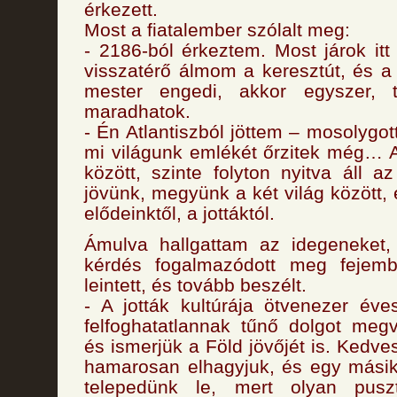
érkezett.
Most a fiatalember szólalt meg:
- 2186-ból érkeztem. Most járok it
visszatérő álmom a keresztút, és a 
mester engedi, akkor egyszer, t
maradhatok.
- Én Atlantiszból jöttem – mosolygot
mi világunk emlékét őrzitek még… At
között, szinte folyton nyitva áll a
jövünk, megyünk a két világ között,
elődeinktől, a jottáktól.
Ámulva hallgattam az idegeneket
kérdés fogalmazódott meg fejem
leintett, és tovább beszélt.
- A jották kultúrája ötvenezer év
felfoghatatlannak tűnő dolgot megv
és ismerjük a Föld jövőjét is. Kedv
hamarosan elhagyjuk, és egy mási
telepedünk le, mert olyan pusz