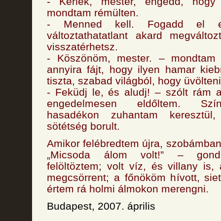
- Kérlek, mester, engedd, hogy 
mondtam rémülten.
- Menned kell. Fogadd el 
változtathatatlant akard megválto
visszatérhetsz.
- Köszönöm, mester. – mondtam 
annyira fájt, hogy ilyen hamar kie
tiszta, szabad világból, hogy üvölten
- Feküdj le, és aludj! – szólt rám
engedelmesen eldőltem. Szí
hasadékon zuhantam keresztül
sötétség borult.
Amikor felébredtem újra, szobámba
„Micsoda álom volt!” – gond
felöltöztem; volt víz, és villany is
megcsörrent; a főnököm hívott, sie
értem rá holmi álmokon merengni.
Budapest, 2007. április