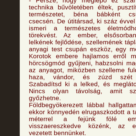
- Persze, hogy meglepő ez szám
technika bűvöletében éltek, puszt
természetet, béna bábként cs
csecsén. De útitársad, ki száz évvel
ismeri a természetes életmódh
törekvést. Az ember, elsősorban
lelkének fejlődése, szellemének tápl
anyagi test csupán eszköz, egy me
Korotok embere hajlamos erről m
hörcsögmód gyűjteni, habzsolni m
az anyagot, miközben szelleme ful
haza, vándor, és zúzd szét b
Szabadítsd ki a lelked, és megláto
Nincs olyan távolság, amit s
győzhetne.
Földbegyökerezett lábbal hallgatt
ekkor könnyedén elrugaszkodott a ta
méterrel a fejünk fölé eme
visszaereszkedve közénk, az e
vezetett bennünket.