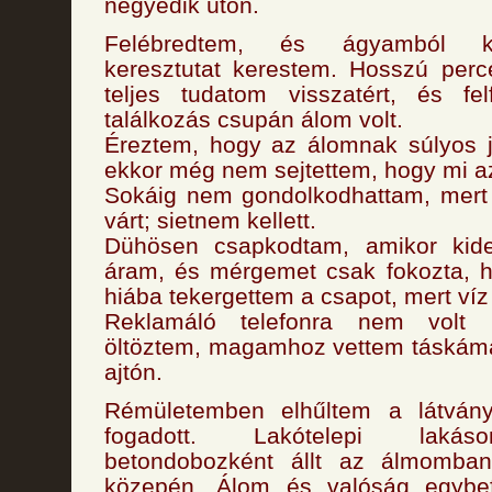
negyedik úton.
Felébredtem, és ágyamból ki
keresztutat kerestem. Hosszú perce
teljes tudatom visszatért, és f
találkozás csupán álom volt.
Éreztem, hogy az álomnak súlyos j
ekkor még nem sejtettem, hogy mi a
Sokáig nem gondolkodhattam, mert
várt; sietnem kellett.
Dühösen csapkodtam, amikor kide
áram, és mérgemet csak fokozta,
hiába tekergettem a csapot, mert víz 
Reklamáló telefonra nem volt 
öltöztem, magamhoz vettem táskáma
ajtón.
Rémületemben elhűltem a látvány
fogadott. Lakótelepi laká
betondobozként állt az álmomban 
közepén. Álom és valóság egybef