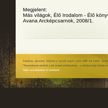
Megjelent:
Más világok, Élő Irodalom - Élő köny
Avana Arcképcsarnok, 2008/1.
Írásaimat, rajzaimat, fotóimat a szerzői jogról szóló 1999. évi LXXVI. tör
"Terjesztésnek minősül a mű eredeti példányának... a nyilvánosság számára tö
Teljes terjedelemben itt letölthető.