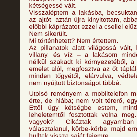
kétségessé vált.
Visszaléptem a lakásba, becsukt
az ajtót, aztán újra kinyitottam, ab
előbbi káprázatot ezzel a csellel elű
Nem sikerült.
Mi történhetett? Nem értettem.
Az pillanatok alatt világossá vált,
villany, és víz – a lakásom mind
nélkül szakadt ki környezetéből, a 
emelet alól, megfosztva az őt táplá
minden tőgyétől, elárvulva, védte
nem nyújtott biztonságot többé.
Utolsó reményem a mobiltelefon 
érte, de hiába; nem volt térerő, e
Ettől úgy kétségbe estem, mint
leheletemtől fosztottak volna meg
vagyok? Cikáztak agyamba
választalanul, körbe-körbe, majd er
hulltak vissza saját fejemre.