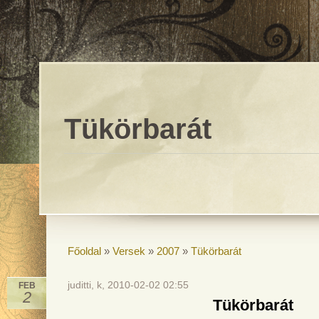
Tükörbarát
Főoldal
»
Versek
»
2007
»
Tükörbarát
juditti, k, 2010-02-02 02:55
FEB
2
Tükörbarát