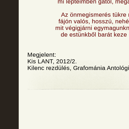
mi lépteimben gátol, meg
Az önmegismerés tükre 
fájón valós, hosszú, nehé
mit végigjárni egymagunkn
de estünkből barát keze
Megjelent:
Kis LANT, 2012/2.
Kilenc rezdülés, Grafománia Antológ