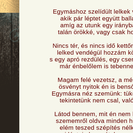
Egymáshoz szelídült lelkek
akik pár léptet együtt bal
amíg az utunk egy irányb
talán örökké, vagy csak ho
Nincs tér, és nincs idő kettő
lelked vendégül hozzám kö
s egy apró rezdülés, egy cs
már énbelőlem is tebenne
Magam felé vezetsz, a mél
ösvényt nyitok én is benső
Egymásra néz szemünk: tük
tekintetünk nem csal, való
Látod bennem, mit én nem l
szememről oldva minden h
elém teszed szépítés nélk