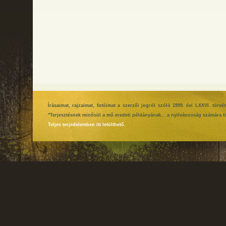
Írásaimat, rajzaimat, fotóimat a szerzői jogról szóló 1999. évi LXXVI. tör
"Terjesztésnek minősül a mű eredeti példányának... a nyilvánosság számára tö
Teljes terjedelemben itt letölthető.