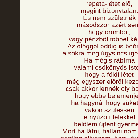
repeta-létet élő,
megint bizonytalan
És nem születnék
másodszor azért se
hogy örömből,
vagy pénzből többet kér
Az eléggel eddig is beé
a sokra meg úgysincs ig
Ha mégis rábírna
valami csökönyös Ist
hogy a földi létet
még egyszer előröl kez
csak akkor lennék oly b
hogy ebbe belemenje
ha hagyná, hogy süket
vakon szülessen
e nyúzott lélekkel
belőlem újfent gyerm
Mert ha látni, hallani nem