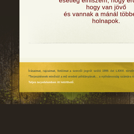
esetleg elhiszem, hogy é
hogy van jövő
és vannak a mánál többe
holnapok.
Írásaimat, rajzaimat, fotóimat a szerzői jogról szóló 1999. évi LXXVI. tör
"Terjesztésnek minősül a mű eredeti példányának... a nyilvánosság számára tö
Teljes terjedelemben itt letölthető.