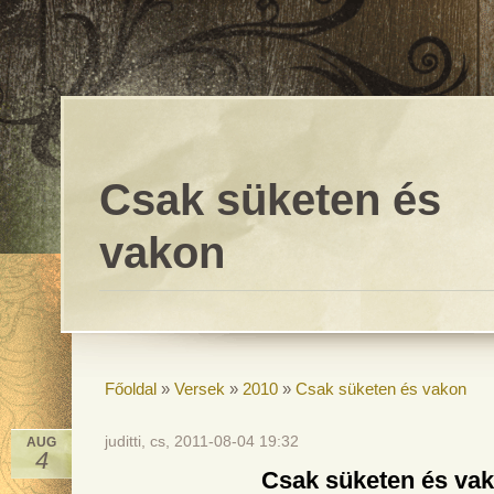
Csak süketen és
vakon
Főoldal
»
Versek
»
2010
»
Csak süketen és vakon
juditti, cs, 2011-08-04 19:32
AUG
4
Csak süketen és va