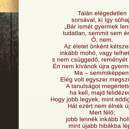
Talán elégedetlen
sorsával, ki így sóhaj
„Bár ismét gyermek len
tudatlan, semmit sem ér
Ó, nem.
Az életet önként kétsze
inkább mohó, vagy telhet
s nem csüggedő, reményét v
Én nem kívánok újra gyerme
Ma – semmiképpen
Elég volt egyszer megszü
A tanulságot megértet
ha kell, majd felidéz
Hogy jobb legyek, mint eddi
Hát ezért nem élnék új
Mert félő;
jobb lennék inkább hol
mint újabb hibákba lé