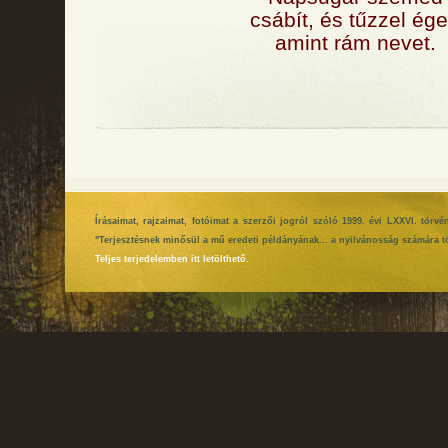
csábít, és tűzzel ége
amint rám nevet.
Írásaimat, rajzaimat, fotóimat a szerzői jogról szóló 1999. évi LXXVI. tör
"Terjesztésnek minősül a mű eredeti példányának... a nyilvánosság számára tö
Teljes terjedelemben itt letölthető.