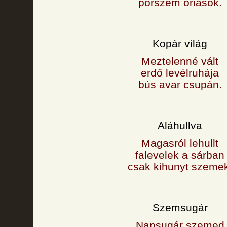
porszem óriások.
Kopár világ
Meztelenné vált
erdő levélruhája
bús avar csupán.
Aláhullva
Magasról lehullt
falevelek a sárban
csak kihunyt szeme
Szemsugár
Napsugár szemed