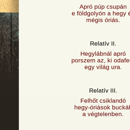
Apró púp csupán
e földgolyón a hegy 
mégis óriás.
Relatív II.
Hegylábnál apró
porszem az, ki odafe
egy világ ura.
Relatív III.
Felhőt csiklandó
hegy-óriások bucká
a végtelenben.