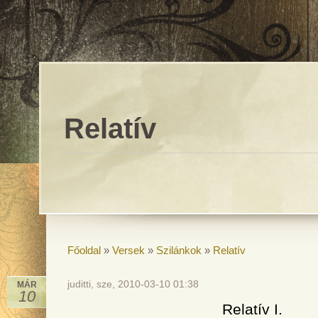
Relatív
Főoldal
»
Versek
»
Szilánkok
»
Relatív
juditti, sze, 2010-03-10 01:38
MÁR
10
Relatív I.