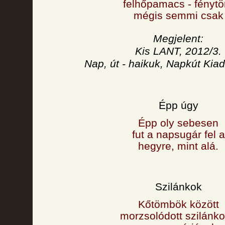
felhőpamacs - fénytö
mégis semmi csak
Megjelent:
Kis LANT, 2012/3.
Nap, út - haikuk, Napkút Kiad
Épp úgy
Épp oly sebesen
fut a napsugár fel a
hegyre, mint alá.
Szilánkok
Kőtömbök között
morzsolódott szilánko