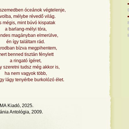
 szemedben óceánok végtelenje,
volba, mélybe révedő világ.
s mégis, mint búvó kispatak
a barlang-mélyi tóra,
endes magányban elmerülve,
én így találtam rád.
rodban bízva megpihentem,
ert benned tisztán fénylett
a ringató ígéret,
 szeretni tudsz még akkor is,
ha nem vagyok több,
gy lágy tenyérbe burkolózó élet.
MA Kiadó, 2025.
ánia Antológia, 2009.