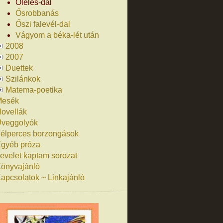
Ölelés-dal
Ősrobbanás
Őszi falevél-dal
Vágyom a béka-lét után
2008
2007
Duettek
Szilánkok
Matema-poetika
Mesék
ovellák
veggolyók
élperces borzongások
gyéb próza
evelet kaptam sorozat
önyvajánló
apcsolatok ~ Linkajánló