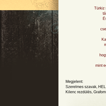
Türkiz
tá
É
cs
Ka
m
hogy
mint e
Megjelent:
Szerelmes szavak, HEL
Kilenc rezdülés, Grafom