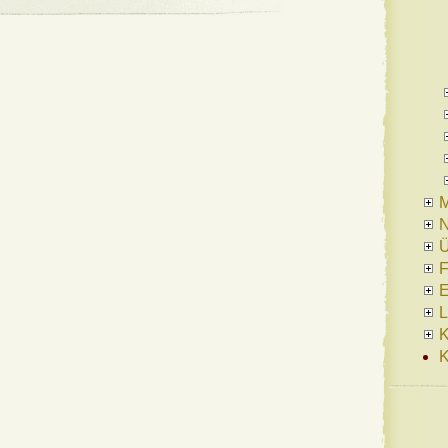
N
Ü
F
E
L
K
K