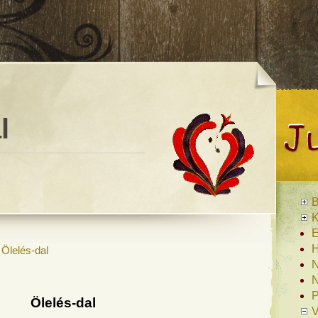
l
B
K
E
H
»
Ölelés-dal
N
N
P
Ölelés-dal
V