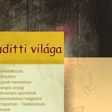
emutatkozás
önyveim
gyedi mesekönyv
angos anyag
évverses ajándékok
yomtatásban megjelent
rogramok ~ Találkozások
ersek