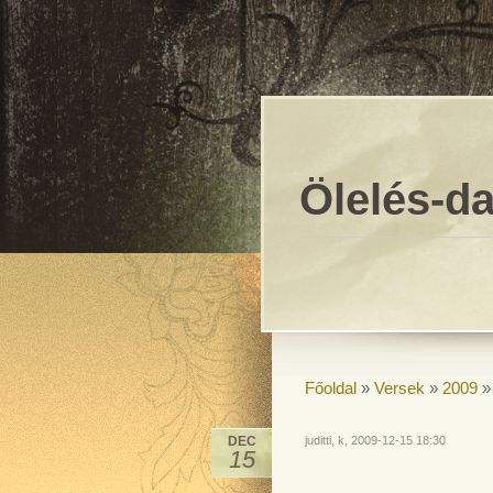
Ölelés-da
Főoldal
»
Versek
»
2009
DEC
juditti, k, 2009-12-15 18:30
15