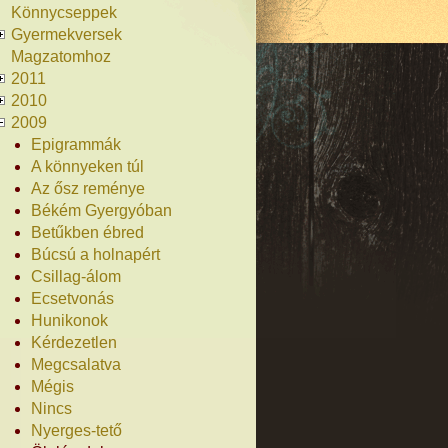
Könnycseppek
Gyermekversek
Magzatomhoz
2011
2010
2009
Epigrammák
A könnyeken túl
Az ősz reménye
Békém Gyergyóban
Betűkben ébred
Búcsú a holnapért
Csillag-álom
Ecsetvonás
Hunikonok
Kérdezetlen
Megcsalatva
Mégis
Nincs
Nyerges-tető