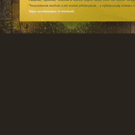
Írásaimat, rajzaimat, fotóimat a szerzői jogról szóló 1999. évi LXXVI. tör
"Terjesztésnek minősül a mű eredeti példányának... a nyilvánosság számára tö
Teljes terjedelemben itt letölthető.