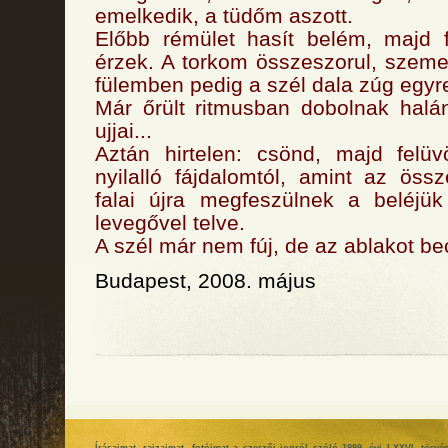
emelkedik, a tüdőm aszott.
Előbb rémület hasít belém, majd 
érzek. A torkom összeszorul, szeme
fülemben pedig a szél dala zúg egyr
Már őrült ritmusban dobolnak halá
ujjai...
Aztán hirtelen: csönd, majd felü
nyilalló fájdalomtól, amint az öss
falai újra megfeszülnek a beléjük
levegővel telve.
A szél már nem fúj, de az ablakot b
Budapest, 2008. május