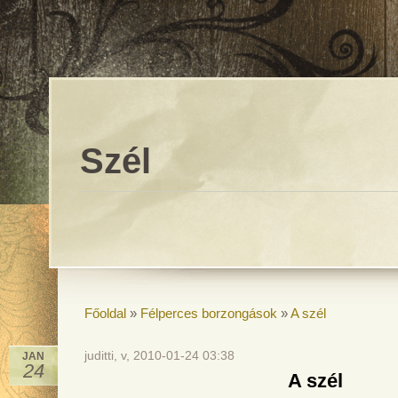
Szél
Főoldal
»
Félperces borzongások
»
A szél
juditti, v, 2010-01-24 03:38
JAN
24
A szél