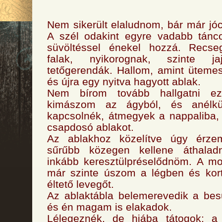
Nem sikerült elaludnom, bár már jóc
A szél odakint egyre vadabb tánco
süvöltéssel énekel hozzá. Recse
falak, nyikorognak, szinte ja
tetőgerendák. Hallom, amint üteme
és újra egy nyitva hagyott ablak.
Nem bírom tovább hallgatni ez
kimászom az ágyból, és anélkül
kapcsolnék, átmegyek a nappaliba,
csapdosó ablakot.
Az ablakhoz közelítve úgy érze
sűrűbb közegen kellene áthala
inkább keresztülpréselődnöm. A mo
már szinte úszom a légben és kor
éltető levegőt.
Az ablaktábla belemerevedik a bes
és én magam is elakadok.
Lélegeznék, de hiába tátogok; 