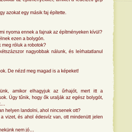
ogy azokat egy másik faj építette.
ami nyoma ennek a fajnak az építményeken kívül?
t élnek ezen a bolygón.
k meg róluk a robotok?
kétszázszor nagyobbak nálunk, és leírhatatlanul
ok. De nézd meg magad is a képeket!
ünk, amikor elhagyjuk az űrhajót, mert itt a
sok. Úgy tűnik, hogy ők uralják az egész bolygót,
ak…
an helyen landolni, ahol nincsenek ott?
a vizet, és ahol édesvíz van, ott mindenütt jelen
 nekünk nem jó…