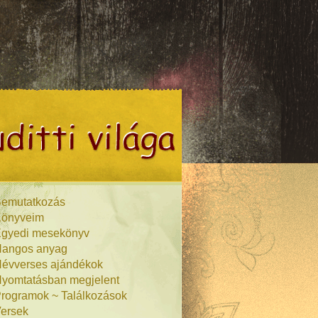
emutatkozás
önyveim
gyedi mesekönyv
angos anyag
évverses ajándékok
yomtatásban megjelent
rogramok ~ Találkozások
ersek