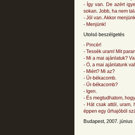
- Így van. De azért igy
sokan. Jobb, ha nem tal
- Jól van. Akkor menjünk
- Menjünk!
Utolsó beszélgetés
- Pincér!
- Tessék uram! Mit para
- Mi a mai ajánlatuk? 
- Ó, a mai ajánlatunk v
- Miért? Mi az?
- Űr-békacomb.
- Űr-békacomb?
- Igen.
- És megtudhatom, hogy 
- Hát csak attól, uram,
éppen egy űrhajóból szál
Budapest, 2007. június