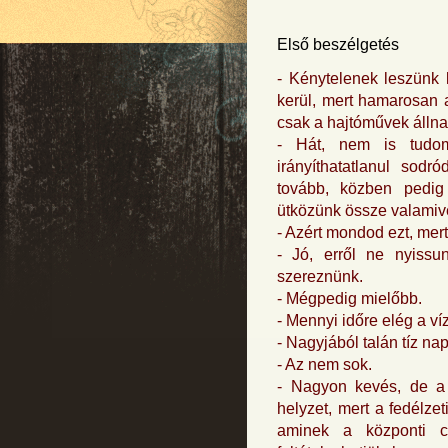
Első beszélgetés
- Kénytelenek leszünk 
kerül, mert hamarosan a
csak a hajtóművek állnak
- Hát, nem is tudom
irányíthatatlanul sod
tovább, közben pedig
ütközünk össze valamive
- Azért mondod ezt, me
- Jó, erről ne nyissun
szereznünk.
- Mégpedig mielőbb.
- Mennyi időre elég a v
- Nagyjából talán tíz nap
- Az nem sok.
- Nagyon kevés, de a
helyzet, mert a fedélze
aminek a központi cs