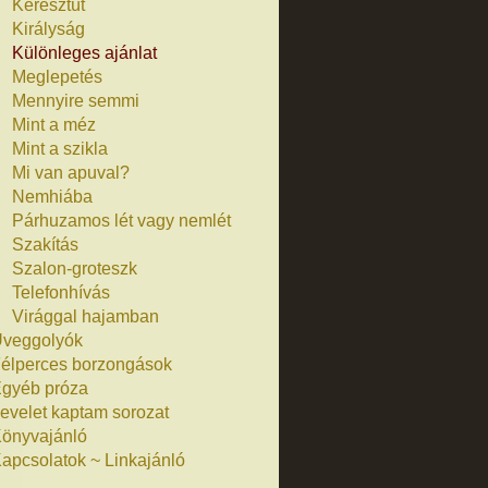
Keresztút
Királyság
Különleges ajánlat
Meglepetés
Mennyire semmi
Mint a méz
Mint a szikla
Mi van apuval?
Nemhiába
Párhuzamos lét vagy nemlét
Szakítás
Szalon-groteszk
Telefonhívás
Virággal hajamban
veggolyók
élperces borzongások
gyéb próza
evelet kaptam sorozat
önyvajánló
apcsolatok ~ Linkajánló