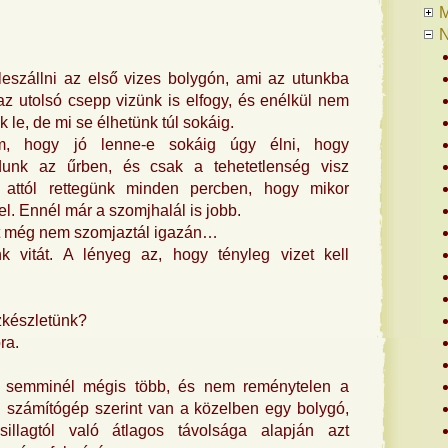
N
leszállni az első vizes bolygón, ami az utunkba
z utolsó csepp vizünk is elfogy, és enélkül nem
 le, de mi se élhetünk túl sokáig.
, hogy jó lenne-e sokáig úgy élni, hogy
ródunk az űrben, és csak a tehetetlenség visz
 attól rettegünk minden percben, hogy mikor
l. Ennél már a szomjhalál is jobb.
rt még nem szomjaztál igazán…
k vitát. A lényeg az, hogy tényleg vizet kell
ízkészletünk?
ra.
 semminél mégis több, és nem reménytelen a
ti számítógép szerint van a közelben egy bolygó,
illagtól való átlagos távolsága alapján azt