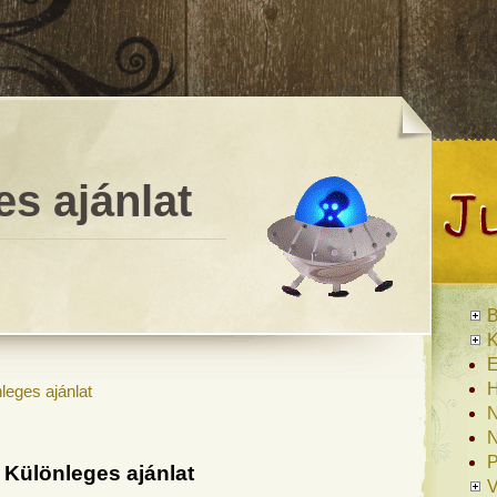
s ajánlat
B
K
E
H
leges ajánlat
N
N
P
Különleges ajánlat
V