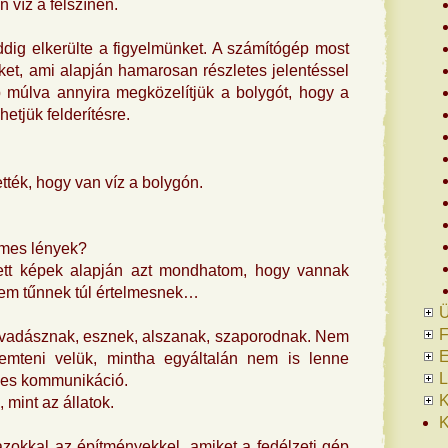
n víz a felszínén.
dig elkerülte a figyelmünket. A számítógép most
et, ami alapján hamarosan részletes jelentéssel
p múlva annyira megközelítjük a bolygót, hogy a
hetjük felderítésre.
ették, hogy van víz a bolygón.
lmes lények?
ített képek alapján azt mondhatom, hogy vannak
em tűnnek túl értelmesnek…
Ü
F
k vadásznak, esznek, alszanak, szaporodnak. Nem
E
eremteni velük, mintha egyáltalán nem is lenne
L
mes kommunikáció.
K
 mint az állatok.
K
azokkal az építményekkel, amiket a fedélzeti gép