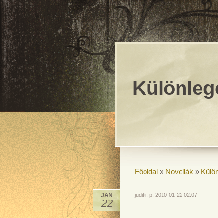
Különlege
Főoldal
»
Novellák
»
Külön
JAN
juditti, p, 2010-01-22 02:07
22