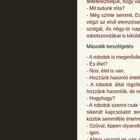
feltételezhetjük, hogy va
- Mit tudunk róla?
- Még szinte semmit. Ed
végzi az első elemzések
szolgál, és négy-öt na
robotszondákat is kiküld
Második beszélgetés
- A robotok is megerősít
- És élet?
- Nos, élet is van.
- Hozzánk hasonló érte
- A robotok által rögz
hozzánk hasonlók, de n
- Hogyhogy?
- A robotok szerint csa
sikerült kapcsolatot t
köztük semmiféle értel
- Szóval, éppen olyanok,
- Igen.
- Akkor viszont mi van 