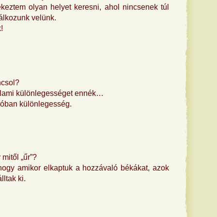
ekeztem olyan helyet keresni, ahol nincsenek túl
álkozunk velünk.
!
ncsol?
Valami különlegességet ennék…
alóban különlegesség.
mitől „űr”?
 hogy amikor elkaptuk a hozzávaló békákat, azok
ltak ki.