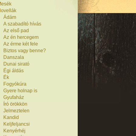
Mesék
ovellák
Ádám
A szabadító hívás
Az első pad
Az én hercegem
Az érme két fele
Biztos vagy benne?
Danszala
Dunai sirató
Égi áldás
Ék
Fogyókúra
Gyere holnap is
Gyufaház
Író örökkön
Jelmeztelen
Kandid
Keljfeljancsi
Kenyérhéj