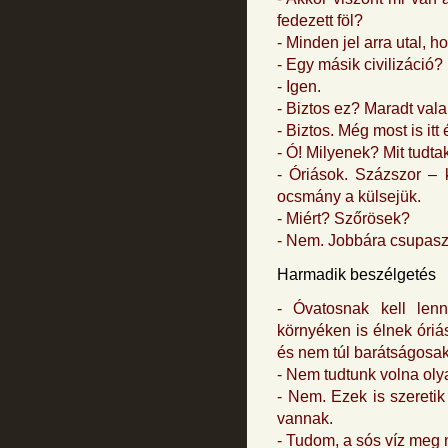
fedezett föl?
- Minden jel arra utal, h
- Egy másik civilizáció?
- Igen.
- Biztos ez? Maradt val
- Biztos. Még most is it
- Ó! Milyenek? Mit tudta
- Óriások. Százszor – 
ocsmány a külsejük.
- Miért? Szőrösek?
- Nem. Jobbára csupasz
Harmadik beszélgetés
- Óvatosnak kell lenn
környéken is élnek óriá
és nem túl barátságos
- Nem tudtunk volna oly
- Nem. Ezek is szeretik 
vannak.
- Tudom, a sós víz meg