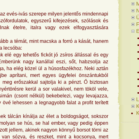
N
az evés-ivás szerepe milyen jelentős mindennapi
Ü
ófordulatok, egyszerű kifejezések, szólások és
F
lnak ételre, italra vagy ezek elfogyasztására
E
ább a témát, mint macska a forró a kását, hanem
a lecsóba:
elé egy tehetős fickót jó zsíros állással és egy
 Emberünk nagy kanállal eszi, sőt, habzsolja az
ga, ha elég közel ül a húsosfazékhoz. Neki aztán
be aprítani, mert egyes ügyfelei önszántukból
 meg erőszakkal sajtolja ki a pénzt. Ő biztosan
yértörésre kerül a sor valakivel, nem tököl vele,
imán (csont nélkül) bekebelezi, vagy levajazza,
L
y övé lehessen a legnagyobb falat a profit terített
K
K
k tálcán kínálja az élet a boldogságot, sokszor
amolyan se hús, se hal ember, vagy pedig éppen
zott jellem, akinek nagyon könnyű borsot törni az
 van sózva, és reszket, mint a kocsonya, mert