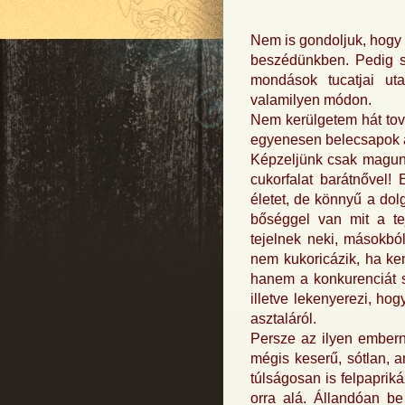
Nem is gondoljuk, hogy 
beszédünkben. Pedig sz
mondások tucatjai uta
valamilyen módon.
Nem kerülgetem hát tov
egyenesen belecsapok 
Képzeljünk csak magunk 
cukorfalat barátnővel!
életet, de könnyű a dol
bőséggel van mit a tej
tejelnek neki, másokból
nem kukoricázik, ha ken
hanem a konkurenciát s
illetve lekenyerezi, hog
asztaláról.
Persze az ilyen emberne
mégis keserű, sótlan, 
túlságosan is felpapriká
orra alá. Állandóan be