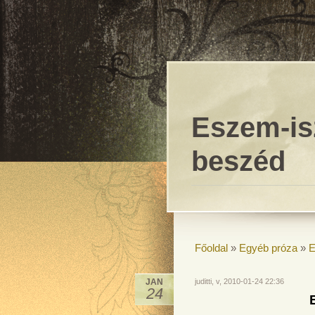
Eszem-i
beszéd
Főoldal
»
Egyéb próza
»
E
JAN
juditti, v, 2010-01-24 22:36
24