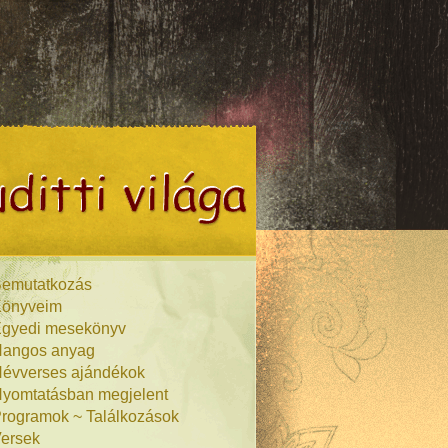
emutatkozás
önyveim
gyedi mesekönyv
angos anyag
évverses ajándékok
yomtatásban megjelent
rogramok ~ Találkozások
ersek