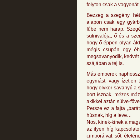
folyton csak a vagyonát f
Bezzeg a szegény, hét
alapon csak egy gyárb
fűbe nem harap. Szegé
sütnivalója, ő és a sz
hogy ő éppen olyan áldo
mégis csupán egy éhe
megsavanyodik, kedvét ve
szájában a tej is.
Más emberek naphosszat 
egymást, vagy ízetlen t
hogy olykor savanyú a s
bort isznak, mézes-máz
akikkel aztán sülve-főve
Persze ez a fajta „bar
húsnak, híg a leve…
Nos, kinek-kinek a maga
az ilyen híg kapcsolato
cimboráival, sőt, életé