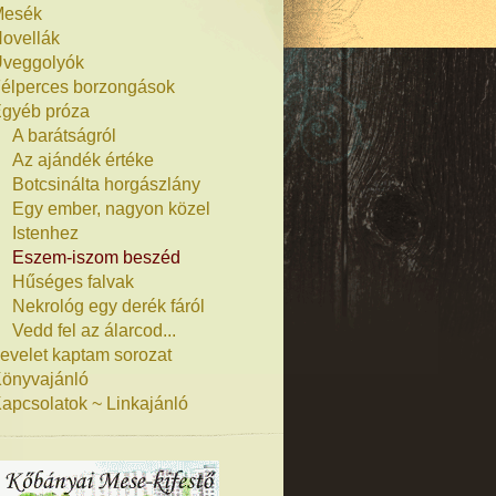
Mesék
ovellák
veggolyók
élperces borzongások
gyéb próza
A barátságról
Az ajándék értéke
Botcsinálta horgászlány
Egy ember, nagyon közel
Istenhez
Eszem-iszom beszéd
Hűséges falvak
Nekrológ egy derék fáról
Vedd fel az álarcod...
evelet kaptam sorozat
önyvajánló
apcsolatok ~ Linkajánló