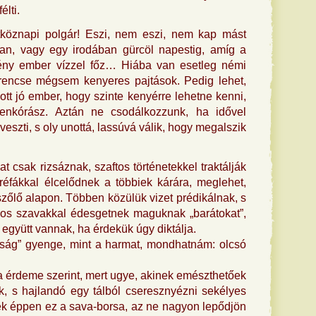
élti.
köznapi polgár! Eszi, nem eszi, nem kap mást
an, vagy egy irodában gürcöl napestig, amíg a
ny ember vízzel főz… Hiába van esetleg némi
erencse mégsem kenyeres pajtások. Pedig lehet,
tt jó ember, hogy szinte kenyérre lehetne kenni,
nkórász. Aztán ne csodálkozzunk, ha idővel
szti, s oly unottá, lassúvá válik, hogy megalszik
csak rizsáznak, szaftos történetekkel traktálják
réfákkal élcelődnek a többiek kárára, meglehet,
zőlő alapon. Többen közülük vizet prédikálnak, s
os szavakkal édesgetnek maguknak „barátokat”,
 együtt vannak, ha érdekük úgy diktálja.
átság” gyenge, mint a harmat, mondhatnám: olcsó
 érdeme szerint, mert ugye, akinek emészthetőek
k, s hajlandó egy tálból cseresznyézni sekélyes
nek éppen ez a sava-borsa, az ne nagyon lepődjön