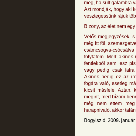
meg, ha sült galambra 
Azt mondják, hogy aki ko
vesztegessünk rájuk töb
Bizony, az élet nem eg
Velős megjegyzések, s
még itt föl, szemezgetv
csámcsogva-csócsálva e
folytatom. Mert akinek
fentiekből sem lesz pi
vagy pedig csak falr
Akinek pedig ez az ir
fogára való, esetleg má
kicsit másfelé. Aztán,
megint, mert bízom ben
még nem ettem meg 
harapnivaló, akkor talán
Bogyiszló, 2009. január