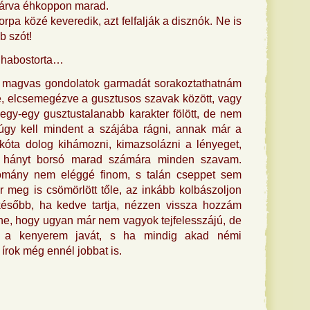
várva éhkoppon marad.
rpa közé keveredik, azt felfalják a disznók. Ne is
b szót!
y habostorta…
 magvas gondolatok garmadát sorakoztathatnám
e, elcsemegézve a gusztusos szavak között, vagy
gy-egy gusztustalanabb karakter fölött, de nem
 úgy kell mindent a szájába rágni, annak már a
skóta dolog kihámozni, kimazsolázni a lényeget,
a hányt borsó marad számára minden szavam.
omány nem eléggé finom, s talán cseppet sem
r meg is csömörlött tőle, az inkább kolbászoljon
 később, ha kedve tartja, nézzen vissza hozzám
ne, hogy ugyan már nem vagyok tejfelesszájú, de
a kenyerem javát, s ha mindig akad némi
 írok még ennél jobbat is.