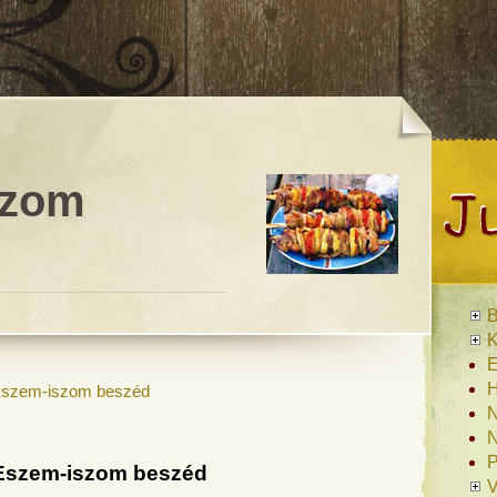
szom
B
K
E
H
szem-iszom beszéd
N
N
P
Eszem-iszom beszéd
V