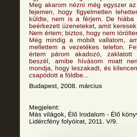
Meg akarom nézni még egyszer az s
fejemen, hogy figyelmetlen lehett
küldte, nem is a férjem. De hiába
beérkezett üzeneteket, amit keresek
Nem értem; biztos, hogy nem törölte
Még mindig a mobilt vallatom, a
mellettem a vezetékes telefon. Fe
értem párom akadozó, zaklatott sz
beszél, amibe hívásom miatt nem
mondja, hogy leszakadt, és kilence
csapódott a földbe...
Budapest, 2008. március
Megjelent:
Más világok, Élő Irodalom - Élő köny
Lidércfény folyóirat, 2011. V/9.