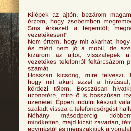
Kilépek az ajtón, bezárom magam
érzem, hogy zsebemben megremeg 
Sms érkezett a férjemtől; megné
vezetékesen!"
Nem értem, hogy mit akarhat, hogy
és miért nem jó a mobil, de azé
kizárom az ajtót, visszalépek 
vezetékes telefonról feltárcsázom
számát.
Hosszan kicsöng, mire felveszi.
hogy mit akart ezzel a hívással
kérdezi tőlem. Bosszúsan hivat
üzenetére, mire ő is bosszúsan re
üzenetet. Éppen indulni készült valah
szaladt vissza a telefoncsörgést hall
Néhány másodpercig döbbent
mindketten, majd kicsit zavartan, t
egymástól és megszakítjuk a vonalat