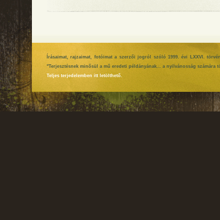
Írásaimat, rajzaimat, fotóimat a szerzői jogról szóló 1999. évi LXXVI. tör
"Terjesztésnek minősül a mű eredeti példányának... a nyilvánosság számára tö
Teljes terjedelemben itt letölthető.