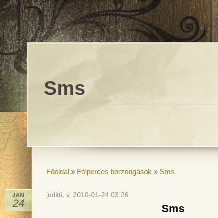
Sms
Főoldal
»
Félperces borzongások
»
Sms
juditti, v, 2010-01-24 03:26
JAN
24
Sms