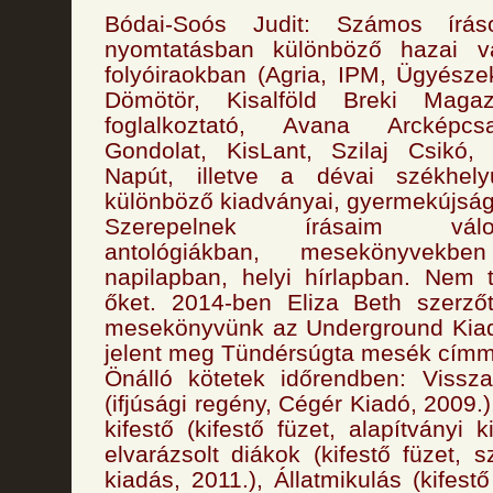
Bódai-Soós Judit: Számos írá
nyomtatásban különböző hazai va
folyóiraokban (Agria, IPM, Ügyész
Dömötör, Kisalföld Breki Maga
foglalkoztató, Avana Arcképcs
Gondolat, KisLant, Szilaj Csikó, 
Napút, illetve a dévai székhel
különböző kiadványai, gyermekújságj
Szerepelnek írásaim válogat
antológiákban, mesekönyvekb
napilapban, helyi hírlapban. Nem 
őket. 2014-ben Eliza Beth szerz
mesekönyvünk az Underground Kia
jelent meg Tündérsúgta mesék címm
Önálló kötetek időrendben: Vissza
(ifjúsági regény, Cégér Kiadó, 2009
kifestő (kifestő füzet, alapítványi 
elvarázsolt diákok (kifestő füzet, s
kiadás, 2011.), Állatmikulás (kifestő