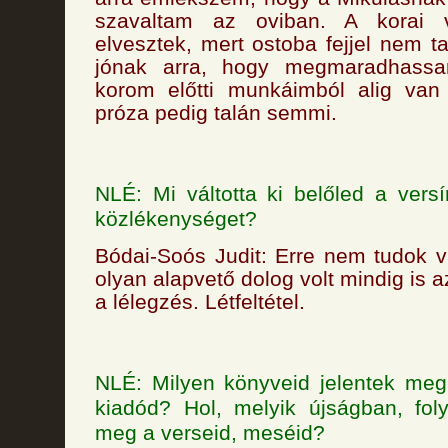
szavaltam az oviban. A korai v
elvesztek, mert ostoba fejjel nem t
jónak arra, hogy megmaradhass
korom előtti munkáimból alig van
próza pedig talán semmi.
NLÉ: Mi váltotta ki belőled a versí
közlékenységet?
Bódai-Soós Judit: Erre nem tudok vá
olyan alapvető dolog volt mindig is 
a lélegzés. Létfeltétel.
NLÉ: Milyen könyveid jelentek meg
kiadód? Hol, melyik újságban, foly
meg a verseid, meséid?