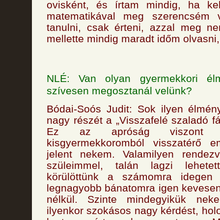
ovisként, és írtam mindig, ha ke
matematikával meg szerencsém vo
tanulni, csak érteni, azzal meg n
mellette mindig maradt időm olvasni, 
NLÉ: Van olyan gyermekkori él
szívesen megosztanál velünk?
Bódai-Soós Judit: Sok ilyen élmé
nagy részét a „Visszafelé szaladó f
Ez az apróság viszont n
kisgyermekkoromból visszatérő e
jelent nekem. Valamilyen rendez
szüleimmel, talán lagzi lehetet
körülöttünk a számomra idegen n
legnagyobb bánatomra igen kevesen
nélkül. Szinte mindegyikük ne
ilyenkor szokásos nagy kérdést, hol