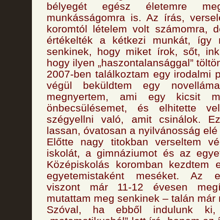
bélyegét egész életemre me
munkásságomra is. Az írás, verse
koromtól lételem volt számomra, d
értékelték a kétkezi munkát, íg
senkinek, hogy miket írok, sőt, in
hogy ilyen „haszontalansággal” töltö
2007-ben találkoztam egy irodalmi p
végül beküldtem egy novelláma
megnyertem, ami egy kicsit m
önbecsülésemet, és elhitette 
szégyellni való, amit csinálok. E
lassan, óvatosan a nyilvánosság elé 
Előtte nagy titokban verseltem vé
iskolát, a gimnáziumot és az egy
Középiskolás koromban kezdtem el 
egyetemistaként meséket. Az e
viszont már 11-12 évesen megí
mutattam meg senkinek – talán már n
Szóval, ha ebből indulunk k