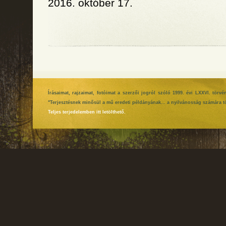
2016. október 17.
Írásaimat, rajzaimat, fotóimat a szerzői jogról szóló 1999. évi LXXVI. tör
"Terjesztésnek minősül a mű eredeti példányának... a nyilvánosság számára tö
Teljes terjedelemben itt letölthető.