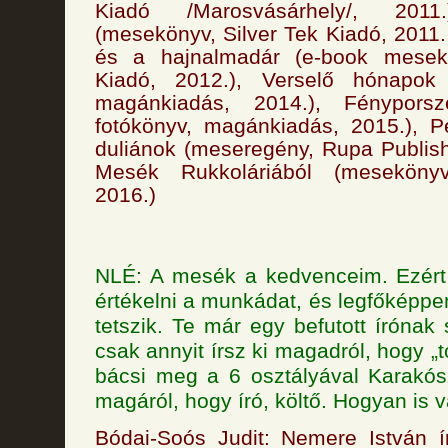
Kiadó /Marosvásárhely/, 2011
(mesekönyv, Silver Tek Kiadó, 2011
és a hajnalmadár (e-book mesekö
Kiadó, 2012.), Verselő hónapok 
magánkiadás, 2014.), Fénypors
fotókönyv, magánkiadás, 2015.), P
duliánok (meseregény, Rupa Publish
Mesék Rukkoláriából (meseköny
2016.)
NLÉ: A mesék a kedvenceim. Ezért
értékelni a munkádat, és legfőképp
tetszik. Te már egy befutott írónak
csak annyit írsz ki magadról, hogy „t
bácsi meg a 6 osztályával Karakósz
magáról, hogy író, költő. Hogyan is 
Bódai-Soós Judit: Nemere István í