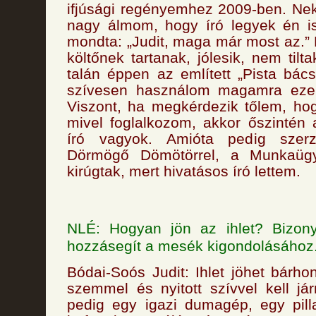
ifjúsági regényemhez 2009-ben. Ne
nagy álmom, hogy író legyek én is
mondta: „Judit, maga már most az.”
költőnek tartanak, jólesik, nem til
talán éppen az említett „Pista bác
szívesen használom magamra ezeke
Viszont, ha megkérdezik tőlem, h
mivel foglalkozom, akkor őszintén 
író vagyok. Amióta pedig sze
Dörmögő Dömötörrel, a Munkaügy
kirúgtak, mert hivatásos író lettem.
NLÉ: Hogyan jön az ihlet? Bizonyá
hozzásegít a mesék kigondolásához
Bódai-Soós Judit: Ihlet jöhet bárho
szemmel és nyitott szívvel kell jár
pedig egy igazi dumagép, egy pill