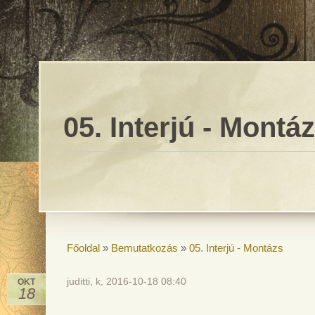
05. Interjú - Montá
Főoldal
»
Bemutatkozás
»
05. Interjú - Montázs
juditti, k, 2016-10-18 08:40
OKT
18