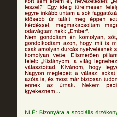
kort sem értem el, nevezetesen: „M
leszel?” Egy ideig türelmesen fele
egyre inkább untam a sok faggatózá
idősebb úr talált meg éppen ez
kérdéssel, megmakacsoltam mag
odavágtam neki: „Ember”.
Nem gondoltam én komolyan, sőt,
gondolkodtam azon, hogy mit is m
csak amolyan durcás nyelvelésnek sz
komolyan vette. Elismerően pillan
felelt: „Kislányom, a világ legneh
választottad. Kívánom, hogy leg
Nagyon meglepett a válasz, sokat 
azóta is, és most már biztosan tudo
ennek az úrnak. Nekem pedi
igyekeznem…
NLÉ: Bizonyára a szociális érzéke