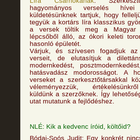
Líra Csarnokának
. Szerkeszt
hagyományos verselés híve
küldetésünknek tartjuk, hogy fellel
tegyük a kortárs líra klasszikus gy
a versek töltik meg a Magyar 
lépcsőből álló, az ókori keleti to
hasonló épületét.
Várjuk, és szívesen fogadjuk az
verseit, de elutasítjuk a dilettá
modernkedést, posztmodernkedést
hatásvadász modorosságot. A h
verseket a szerkesztőtársakkal kö
véleményezzük, értékelésünkrő
küldünk a szerzőknek. Így lehetőség
utat mutatunk a fejlődéshez.
NLÉ: Kik a kedvenc íróid, költőid?
Bódai-Soós Judit: Egy konkrét nincs