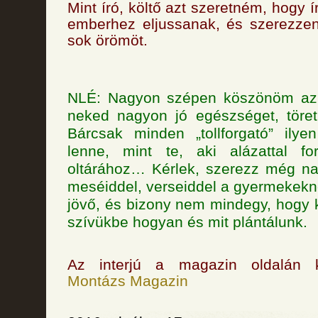
Mint író, költő azt szeretném, hogy 
emberhez eljussanak, és szerezze
sok örömöt.
NLÉ: Nagyon szépen köszönöm az i
neked nagyon jó egészséget, töret
Bárcsak minden „tollforgató” ily
lenne, mint te, aki alázattal fo
oltárához… Kérlek, szerezz még n
meséiddel, verseiddel a gyermekekn
jövő, és bizony nem mindegy, hogy k
szívükbe hogyan és mit plántálunk.
Az interjú a magazin oldalán k
Montázs Magazin