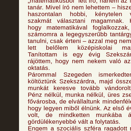
„matematikusból” lett író, hanem az
tanár. Mivel író nem lehettem – his
haszontalan hobbi, kénytelen 
szakmát választani magamnak. K
hogy matematikával foglalkozzak
számomra a legegyszerűbb tantárgy
tanulni, csak érteni – azzal meg ne
lett belőlem középiskolai mat
Tanítottam is egy évig Szeksz
rájöttem, hogy nem nekem való az 
oktatás.
Párommal Szegeden ismerkedt
költöztünk Szekszárdra, majd össz
munkát keresve tovább vándorolt
Pénz nélkül, munka nélkül, üres zs
fővárosba, de elvállaltunk mindenfé
hogy legyen miből élnünk. Az első
volt, de mindketten munkába á
gördülékenyebbé vált a folytatás.
Engem a szociális szféra ragadott