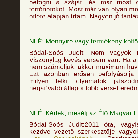
befogni a száját, és már most 
történeteket. Most már van olyan me
ötlete alapján írtam. Nagyon jó fantá
NLÉ: Mennyire vagy termékeny költ
Bódai-Soós Judit: Nem vagyok t
Viszonylag kevés versem van. Ha a
nem számoljuk, akkor maximum havo
Ezt azonban erősen befolyásolja
milyen lelki folyamatok játsz
negatívabb állapot több verset ered
NLÉ: Kérlek, mesélj az Élő Magyar L
Bódai-Soós Judit:2011 óta, vagyi
kezdve vezető szerkesztője vagy