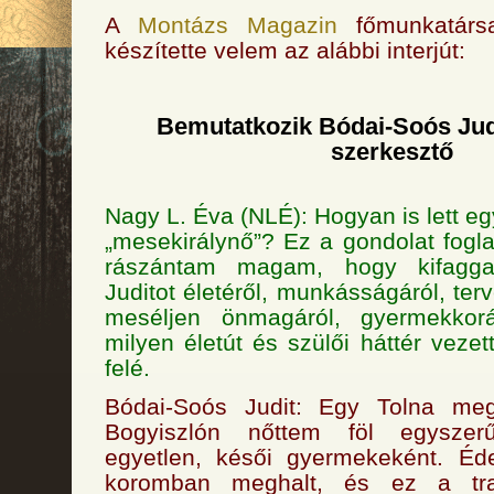
A
Montázs Magazin
főmunkatárs
készítette velem az alábbi interjút:
Bemutatkozik Bódai-Soós Judit
szerkesztő
Nagy L. Éva (NLÉ): Hogyan is lett e
„mesekirálynő”? Ez a gondolat fogla
rászántam magam, hogy kifagga
Juditot életéről, munkásságáról, ter
meséljen önmagáról, gyermekkorá
milyen életút és szülői háttér veze
felé.
Bódai-Soós Judit: Egy Tolna meg
Bogyiszlón nőttem föl egyszer
egyetlen, késői gyermekeként. É
koromban meghalt, és ez a tra