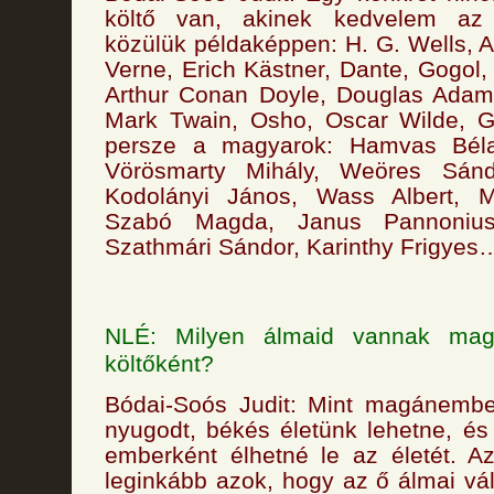
költő van, akinek kedvelem az 
közülük példaképpen: H. G. Wells, A
Verne, Erich Kästner, Dante, Gogol
Arthur Conan Doyle, Douglas Adam
Mark Twain, Osho, Oscar Wilde, G
persze a magyarok: Hamvas Béla,
Vörösmarty Mihály, Weöres Sánd
Kodolányi János, Wass Albert, M
Szabó Magda, Janus Pannonius
Szathmári Sándor, Karinthy Frigyes
NLÉ: Milyen álmaid vannak mag
költőként?
Bódai-Soós Judit: Mint magánembe
nyugodt, békés életünk lehetne, és
emberként élhetné le az életét. 
leginkább azok, hogy az ő álmai vá