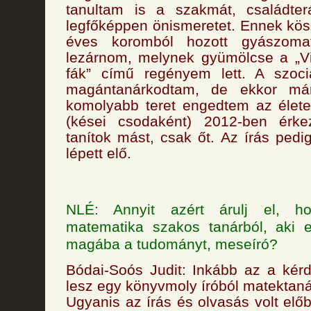
tanultam is a szakmát, családterá
legfőképpen önismeretet. Ennek kö
éves koromból hozott gyászomat
lezárnom, melynek gyümölcse a „Vi
fák” című regényem lett. A szoc
magántanárkodtam, de ekkor má
komolyabb teret engedtem az élete
(kései csodaként) 2012-ben érke
tanítok mást, csak őt. Az írás ped
lépett elő.
NLÉ: Annyit azért árulj el, h
matematika szakos tanárból, aki 
magába a tudományt, meseíró?
Bódai-Soós Judit: Inkább az a kér
lesz egy könyvmoly íróból matektanár
Ugyanis az írás és olvasás volt elő