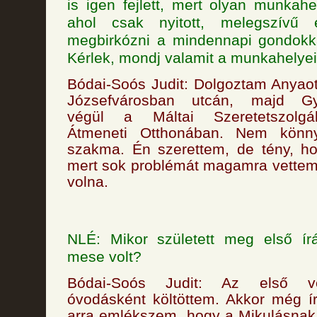
is igen fejlett, mert olyan munkahe
ahol csak nyitott, melegszívű
megbirkózni a mindennapi gondokka
Kérlek, mondj valamit a munkahelyei
Bódai-Soós Judit: Dolgoztam Anyao
Józsefvárosban utcán, majd Gy
végül a Máltai Szeretetszolgá
Átmeneti Otthonában. Nem könn
szakma. Én szerettem, de tény, ho
mert sok problémát magamra vettem,
volna.
NLÉ: Mikor született meg első í
mese volt?
Bódai-Soós Judit: Az első v
óvodásként költöttem. Akkor még í
arra emlékszem, hogy a Mikulásnak