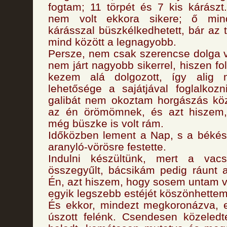
fogtam; 11 törpét és 7 kis kárász
nem volt ekkora sikere; ő min
kárásszal büszkélkedhetett, bár az 
mind között a legnagyobb.
Persze, nem csak szerencse dolga 
nem járt nagyobb sikerrel, hiszen f
kezem alá dolgozott, így alig 
lehetősége a sajátjával foglalkoz
galibát nem okoztam horgászás köz
az én örömömnek, és azt hiszem,
még büszke is volt rám.
Időközben lement a Nap, s a békés
aranyló-vörösre festette.
Indulni készültünk, mert a vac
összegyűlt, bácsikám pedig ráunt 
Én, azt hiszem, hogy sosem untam 
egyik legszebb estéjét köszönhettem
És ekkor, mindezt megkoronázva, e
úszott felénk. Csendesen közeledt