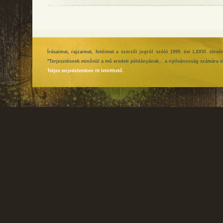
Írásaimat, rajzaimat, fotóimat a szerzői jogról szóló 1999. évi LXXVI. tör
"Terjesztésnek minősül a mű eredeti példányának... a nyilvánosság számára tö
Teljes terjedelemben itt letölthető.