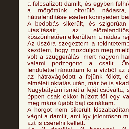
a felcsalizott damilt, és egyben felh
a mögöttünk elterülő nádasr
hátralendítése esetén könnyedén b
A bedobás sikerült, és szigorúan
utasításait, az előrelendít
köszönhetően elkerültem a nádas rej
Az úszóra szegeztem a tekinteteme
kezdtem, hogy mozduljon meg mielő
volt a szuggerálás, mert nagyon h
valami pedzegette a csalit. Ö
lendülettel rántottam ki a vízből az
az hátravágódott a fejünk fölött, 
elméleti oktatás után, már be is akad
Nagybátyám ismét a fejét csóválta, 
éppen csak ekkor húzott föl egy vas
meg máris újabb bajt csináltam.
A horgot nem sikerült kiszabadítani
vágni a damilt, ami így jelentősen m
azt is cserélni kellett.