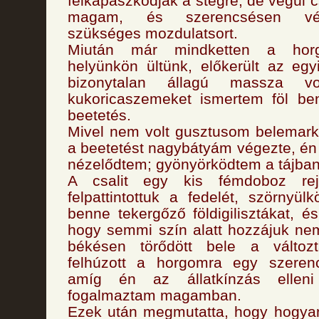
felkapaszkodjak a stégre, de végül
magam, és szerencsésen vég
szükséges mozdulatsort.
Miután már mindketten a horgá
helyünkön ültünk, előkerült az eg
bizonytalan állagú massza 
kukoricaszemeket ismertem föl ben
beetetés.
Mivel nem volt gusztusom belemark
a beetetést nagybátyám végezte, é
nézelődtem; gyönyörködtem a tájban
A csalit egy kis fémdoboz rej
felpattintottuk a fedelét, szörnyül
benne tekergőző földigilisztákat, é
hogy semmi szín alatt hozzájuk ne
békésen törődött bele a változt
felhúzott a horgomra egy szerenc
amíg én az állatkínzás elleni 
fogalmaztam magamban.
Ezek után megmutatta, hogy hogya