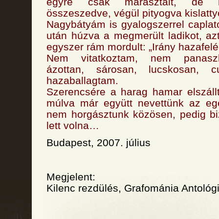
egyre csak marasztalt, de 
összeszedve, végül pityogva kislatty
Nagybátyám is gyalogszerrel capla
után húzva a megmerült ladikot, a
egyszer rám mordult: „Irány hazafelé
Nem vitatkoztam, nem panasz
ázottan, sárosan, lucskosan, 
hazaballagtam.
Szerencsére a harag hamar elszáll
múlva már együtt nevettünk az eg
nem horgásztunk közösen, pedig bi
lett volna…
Budapest, 2007. július
Megjelent:
Kilenc rezdülés, Grafománia Antológ