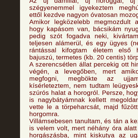
Az új damillal, új horoggal, új
szégyenemmel igyekeztem megh
ettől kezdve nagyon óvatosan mozo
Amikor legközelebb megmozdult a
hogy kapásom van, bácsikám nyuga
pedig szót fogadva neki, kivárt
teljesen alámerül, és egy ügyes (n
rántással kifogtam életem első 
bajuszú, termetes (kb. 20 centis) tör
A szerencsétlen állat percekig ott h
végén, a levegőben, mert amik
megfogni, megbökte az ujja
kísérleteztem, nem tudtam leügyes
szúrós halat a horogról. Persze, ho
is nagybátyámnak kellett megoldan
vette le a törpeharcsát, majd fűzött
horgomra.
Villámsebesen tanultam, és tán a k
is velem volt, mert néhány óra alat
horgászásba, mint kiskutya az ug