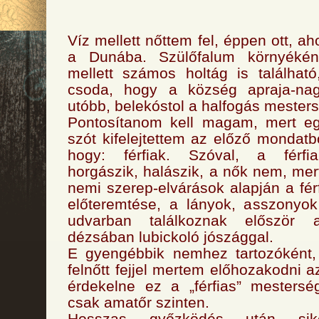
Víz mellett nőttem fel, éppen ott, aho
a Dunába. Szülőfalum környékén
mellett számos holtág is találhat
csoda, hogy a község apraja-nag
utóbb, belekóstol a halfogás mester
Pontosítanom kell magam, mert e
szót kifelejtettem az előző mondatb
hogy: férfiak. Szóval, a férfia
horgászik, halászik, a nők nem, m
nemi szerep-elvárások alapján a fér
előteremtése, a lányok, asszonyok
udvarban találkoznak először 
dézsában lubickoló jószággal.
E gyengébbik nemhez tartozóként, 
felnőtt fejjel mertem előhozakodni 
érdekelne ez a „férfias” mestersé
csak amatőr szinten.
Hosszas győzködés után sike