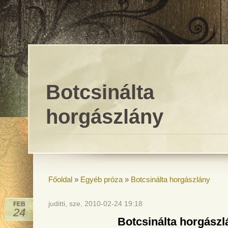
Botcsinálta
horgászlány
Főoldal
»
Egyéb próza
»
Botcsinálta horgászlány
juditti, sze, 2010-02-24 19:18
FEB
24
Botcsinálta horgászl