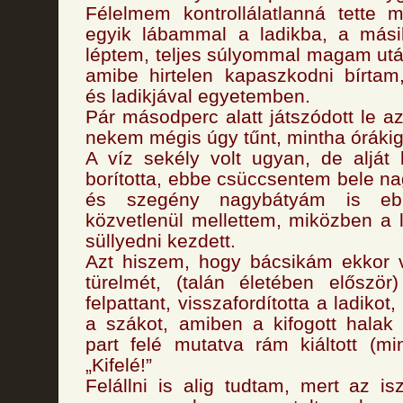
Félelmem kontrollálatlanná tette 
egyik lábammal a ladikba, a mási
léptem, teljes súlyommal magam ut
amibe hirtelen kapaszkodni bírta
és ladikjával egyetemben.
Pár másodperc alatt játszódott le 
nekem mégis úgy tűnt, mintha órákig 
A víz sekély volt ugyan, de alját
borította, ebbe csüccsentem bele n
és szegény nagybátyám is eb
közvetlenül mellettem, miközben a la
süllyedni kezdett.
Azt hiszem, hogy bácsikám ekkor v
türelmét, (talán életében előszö
felpattant, visszafordította a ladik
a szákot, amiben a kifogott halak 
part felé mutatva rám kiáltott (mi
„Kifelé!”
Felállni is alig tudtam, mert az is