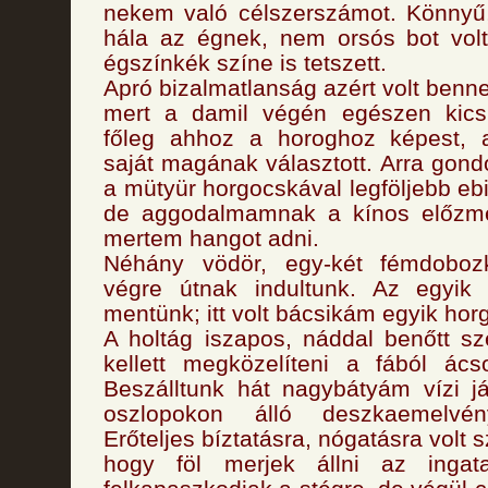
nekem való célszerszámot. Könnyű,
hála az égnek, nem orsós bot vol
égszínkék színe is tetszett.
Apró bizalmatlanság azért volt ben
mert a damil végén egészen kicsi 
főleg ahhoz a horoghoz képest, 
saját magának választott. Arra gond
a mütyür horgocskával legföljebb eb
de aggodalmamnak a kínos előzm
mertem hangot adni.
Néhány vödör, egy-két fémdoboz
végre útnak indultunk. Az egyik 
mentünk; itt volt bácsikám egyik hor
A holtág iszapos, náddal benőtt szé
kellett megközelíteni a fából ácso
Beszálltunk hát nagybátyám vízi j
oszlopokon álló deszkaemelvén
Erőteljes bíztatásra, nógatásra vol
hogy föl merjek állni az ingat