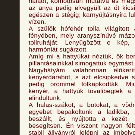
haladt, komótosan mutatva és megs
az anya pedig elvegyült az öt kicsi
egészen a stégig; karnyújtásnyira lu
vízen.
A szülők hófehér tolla világítot
fényében, mely aranyszínűvé mázol
tollruháját. Lenyűgözött e kép
harmóniát sugárzott.
Amíg mi a hattyúkat néztük, ők ben
pillantásainkkal simogattuk egymást.
Nagybátyám valahonnan előkerí
kenyérdarabot, s azt elcsipkedve s
pedig örömmel fölkapkodták. Miu
kenyér, a hattyúk tovalibegtek a
elindultunk.
A halas-szákot, a botokat, a vöd
egyebet bepakoltunk a ladikba,
beszállt, és nyújtotta a kezét
besegítsen. Én viszont nagyon fél
stabil állványról lelépni az imboly