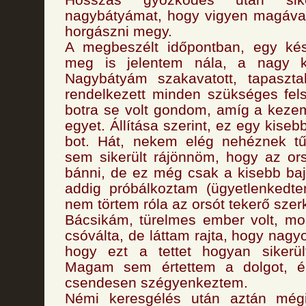
nagybátyámat, hogy vigyen magával
horgászni megy.
A megbeszélt időpontban, egy kés
meg is jelentem nála, a nagy k
Nagybátyám szakavatott, tapaszta
rendelkezett minden szükséges fels
botra se volt gondom, amíg a kez
egyet. Állítása szerint, ez egy kise
bot. Hát, nekem elég nehéznek t
sem sikerült rájönnöm, hogy az or
bánni, de ez még csak a kisebb baj 
addig próbálkoztam (ügyetlenkedte
nem törtem róla az orsót tekerő szer
Bácsikám, türelmes ember volt, mos
csóválta, de láttam rajta, hogy nagy
hogy ezt a tettet hogyan sikerü
Magam sem értettem a dolgot, és
csendesen szégyenkeztem.
Némi keresgélés után aztán mégi