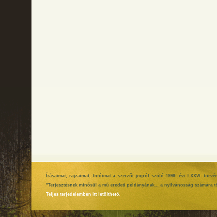
Írásaimat, rajzaimat, fotóimat a szerzői jogról szóló 1999. évi LXXVI. tör
"Terjesztésnek minősül a mű eredeti példányának... a nyilvánosság számára tö
Teljes terjedelemben itt letölthető.