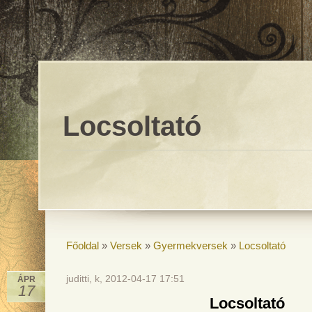
Locsoltató
Főoldal
»
Versek
»
Gyermekversek
»
Locsoltató
juditti, k, 2012-04-17 17:51
ÁPR
17
Locsoltató