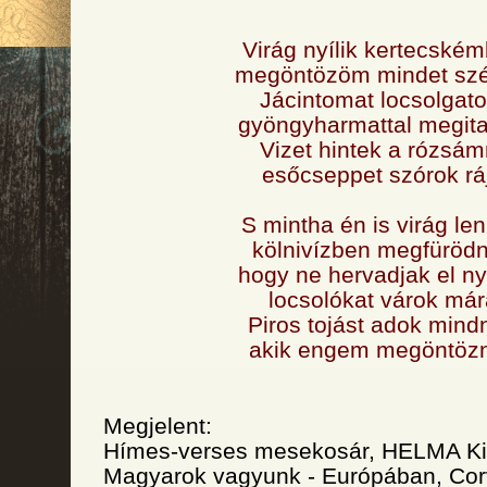
Virág nyílik kertecské
megöntözöm mindet sz
Jácintomat locsolgat
gyöngyharmattal megit
Vizet hintek a rózsám
esőcseppet szórok rá
S mintha én is virág le
kölnivízben megfürödn
hogy ne hervadjak el ny
locsolókat várok már
Piros tojást adok mind
akik engem megöntöz
Megjelent:
Hímes-verses mesekosár, HELMA Ki
Magyarok vagyunk - Európában, Corv