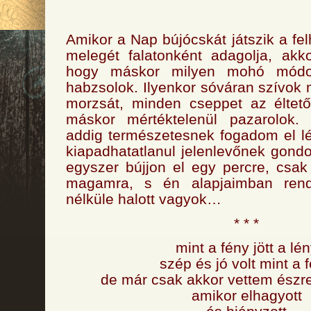
Amikor a Nap bújócskát játszik a fel
melegét falatonként adagolja, akk
hogy máskor milyen mohó módon
habzsolok. Ilyenkor sóváran szívo
morzsát, minden cseppet az éltető
máskor mértéktelenül pazarolok.
addig természetesnek fogadom el lét
kiapadhatatlanul jelenlevőnek gondo
egyszer bújjon el egy percre, csa
magamra, s én alapjaimban ren
nélküle halott vagyok…
* * *
mint a fény jött a lé
szép és jó volt mint a 
de már csak akkor vettem észre
amikor elhagyott