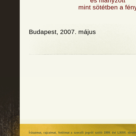
és hiányzott
mint sötétben a fén
Budapest, 2007. május
Írásaimat, rajzaimat, fotóimat a szerzői jogról szóló 1999. évi LXXVI. tör