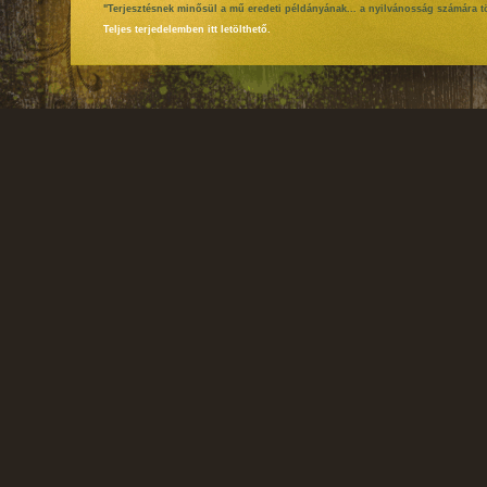
"Terjesztésnek minősül a mű eredeti példányának... a nyilvánosság számára tö
Teljes terjedelemben itt letölthető.