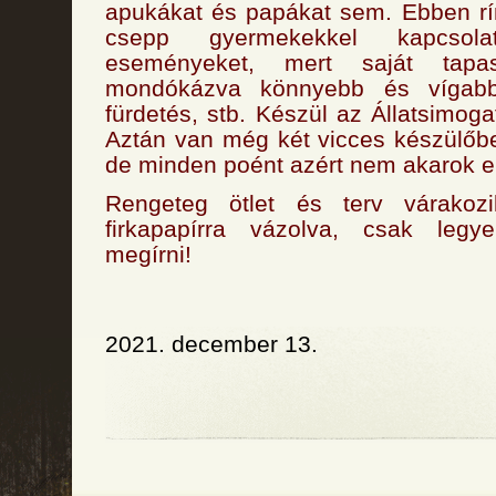
apukákat és papákat sem. Ebben 
csepp gyermekekkel kapcsola
eseményeket, mert saját tapas
mondókázva könnyebb és vígabb
fürdetés, stb. Készül az Állatsimoga
Aztán van még két vicces készülőb
de minden poént azért nem akarok elő
Rengeteg ötlet és terv várako
firkapapírra vázolva, csak leg
megírni!
2021. december 13.