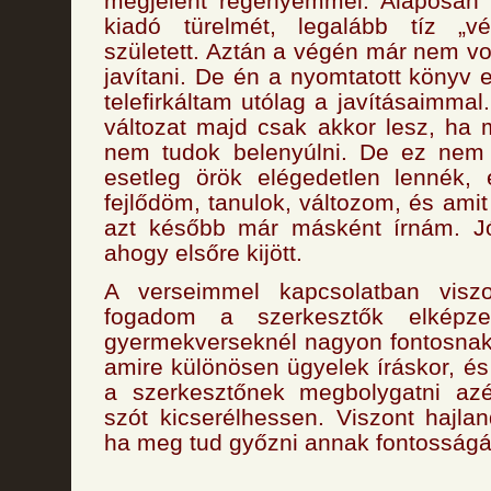
megjelent regényemmel. Alaposan 
kiadó türelmét, legalább tíz „vé
született. Aztán a végén már nem vo
javítani. De én a nyomtatott könyv 
telefirkáltam utólag a javításaimma
változat majd csak akkor lesz, ha
nem tudok belenyúlni. De ez nem j
esetleg örök elégedetlen lennék,
fejlődöm, tanulok, változom, és amit
azt később már másként írnám. Jó
ahogy elsőre kijött.
A verseimmel kapcsolatban viszo
fogadom a szerkesztők elképze
gyermekverseknél nagyon fontosnak 
amire különösen ügyelek íráskor, 
a szerkesztőnek megbolygatni azé
szót kicserélhessen. Viszont hajlan
ha meg tud győzni annak fontosságá