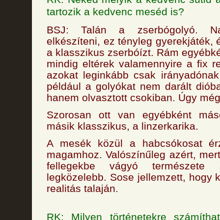
tartozik a kedvenc meséd is?
BSJ: Talán a zserbógolyó. N
elkészíteni, ez tényleg gyerekjáték,
a klasszikus zserbóízt. Rám egyébké
mindig eltérek valamennyire a fix r
azokat leginkább csak irányadónak
például a golyókat nem darált dió
hanem olvasztott csokiban. Úgy mé
Szorosan ott van egyébként más
másik klasszikus, a linzerkarika.
A mesék közül a habcsókosat ér
magamhoz. Valószínűleg azért, mer
fellegekbe vágyó természete
legközelebb. Sose jellemzett, hogy k
realitás talaján.
RK: Milyen történetekre számíth