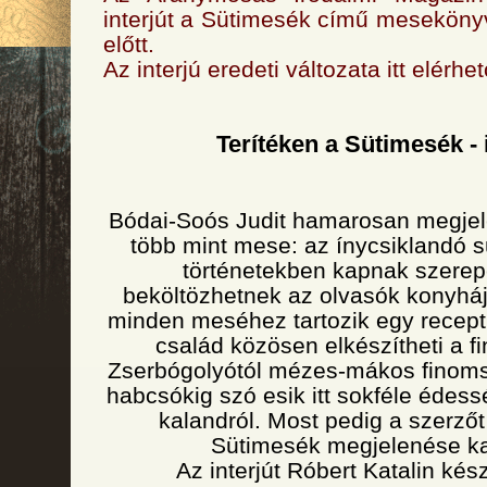
interjút a Sütimesék című mesekön
előtt.
Az interjú eredeti változata itt elérhe
Terítéken a Sütimesék - 
Bódai-Soós Judit hamarosan megje
több mint mese: az ínycsiklandó 
történetekben kapnak szere
beköltözhetnek az olvasók konyháj
minden meséhez tartozik egy recept
család közösen elkészítheti a 
Zserbógolyótól mézes-mákos finom
habcsókig szó esik itt sokféle édess
kalandról. Most pedig a szerzőt
Sütimesék megjelenése k
Az interjút Róbert Katalin kész