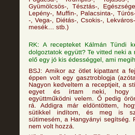
Gyümölcsös-, Tésztás-, Egészséges
Lepény-, Muffin-, Palacsinta-, Túró
-, Vega-, Diétás-, Csokis-, Lekváro
mesék… stb.)
RK: A recepteket Kálmán Tündi ké
dolgoztatok együtt? Te vitted neki a 
elő egy jó kis édességgel, ami megih
BSJ: Amikor az ötlet kipattant a f
éppen volt egy gasztroblogja (azóta
Nagyon kedveltem a receptjeit, a st
egyet és írtam neki, hogy 
együttműködni velem. Ő pedig öröm
rá. Addigra már eldöntöttem, ho
sütikkel indítom, és meg is sz
sütimesém, a Hangyányi segítség. 
nem volt hozzá.