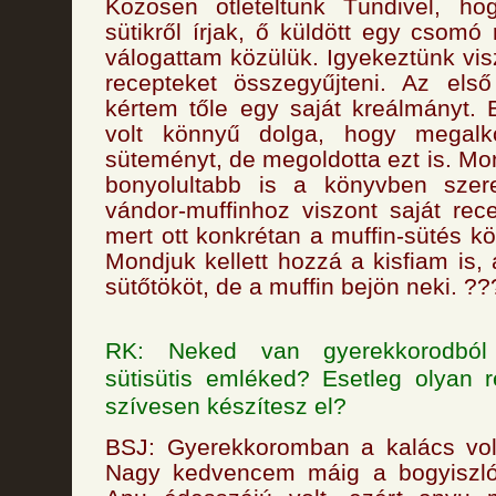
Közösen ötleteltünk Tündivel, hog
sütikről írjak, ő küldött egy csomó
válogattam közülük. Igyekeztünk vi
recepteket összegyűjteni. Az el
kértem tőle egy saját kreálmányt.
volt könnyű dolga, hogy megal
süteményt, de megoldotta ezt is. Mo
bonyolultabb is a könyvben szere
vándor-muffinhoz viszont saját rec
mert ott konkrétan a muffin-sütés köz
Mondjuk kellett hozzá a kisfiam is,
sütőtököt, de a muffin bejön neki. ??
RK: Neked van gyerekkorodból 
sütisütis emléked? Esetleg olyan 
szívesen készítesz el?
BSJ: Gyerekkoromban a kalács vol
Nagy kedvencem máig a bogyiszlói 