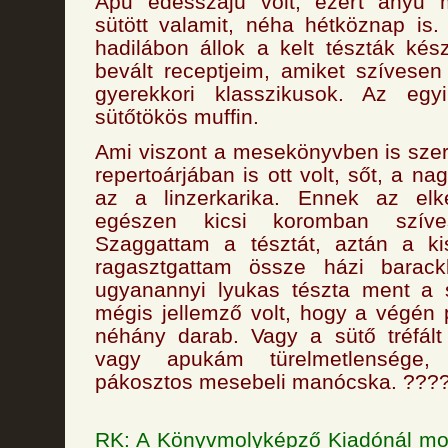
Apu édesszájú volt, ezért anyu 
sütött valamit, néha hétköznap is
hadilábon állok a kelt tészták kész
bevált receptjeim, amiket szívese
gyerekkori klasszikusok. Az egy
sütőtökös muffin.
Ami viszont a mesekönyvben is sze
repertoárjában is ott volt, sőt, a 
az a linzerkarika. Ennek az elk
egészen kicsi koromban szíves
Szaggattam a tésztát, aztán a ki
ragasztgattam össze házi barackl
ugyanannyi lyukas tészta ment a s
mégis jellemző volt, hogy a végén 
néhány darab. Vagy a sütő tréfál
vagy apukám türelmetlensége, 
pákosztos mesebeli manócska. ???
RK: A Könyvmolyképző Kiadónál mos