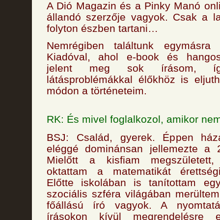
A Dió Magazin és a Pinky Manó onli
állandó szerzője vagyok. Csak a l
folyton észben tartani…
Nemrégiben találtunk egymásra
Kiadóval, ahol e-book és hango
jelent meg sok írásom, í
látásproblémákkal élőkhöz is eljut
módon a történeteim.
RK: És mivel foglalkozol, amikor ne
BSJ: Család, gyerek. Éppen ház
eléggé dominánsan jellemezte a 
Mielőtt a kisfiam megszületett,
oktattam a matematikát érettség
Előtte iskolában is tanítottam eg
szociális szféra világában merülte
főállású író vagyok. A nyomtat
írásokon kívül megrendelésre 