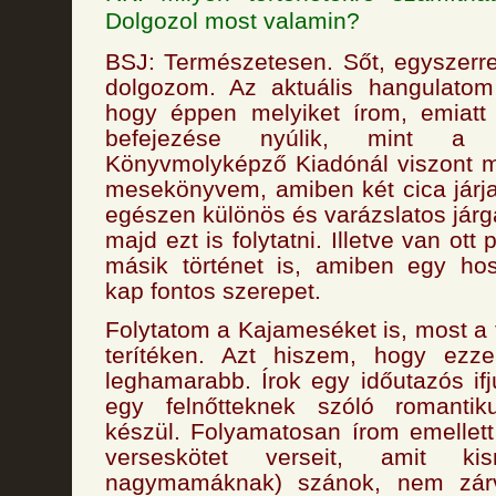
Dolgozol most valamin?
BSJ: Természetesen. Sőt, egyszerr
dolgozom. Az aktuális hangulato
hogy éppen melyiket írom, emiatt
befejezése nyúlik, mint a r
Könyvmolyképző Kiadónál viszont m
mesekönyvem, amiben két cica járj
egészen különös és varázslatos jár
majd ezt is folytatni. Illetve van ott
másik történet is, amiben egy hos
kap fontos szerepet.
Folytatom a Kajameséket is, most a
terítéken. Azt hiszem, hogy ezz
leghamarabb. Írok egy időutazós ifj
egy felnőtteknek szóló romanti
készül. Folyamatosan írom emellet
verseskötet verseit, amit k
nagymamáknak) szánok, nem zár