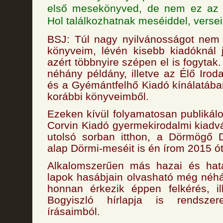
első mesekönyved, de nem ez az e
Hol találkozhatnak meséiddel, verse
BSJ: Túl nagy nyilvánosságot nem 
könyveim, lévén kisebb kiadóknál 
azért többnyire szépen el is fogyta
néhány példány, illetve az Élő Iro
és a Gyémántfelhő Kiadó kínálatába
korábbi könyveimből.
Ezeken kívül folyamatosan publiká
Corvin Kiadó gyermekirodalmi kiad
utolsó sorban itthon, a Dörmögő
alap Dörmi-meséit is én írom 2015 ót
Alkalomszerűen más hazai és határ
lapok hasábjain olvasható még néh
honnan érkezik éppen felkérés, il
Bogyiszló hírlapja is rendsze
írásaimból.