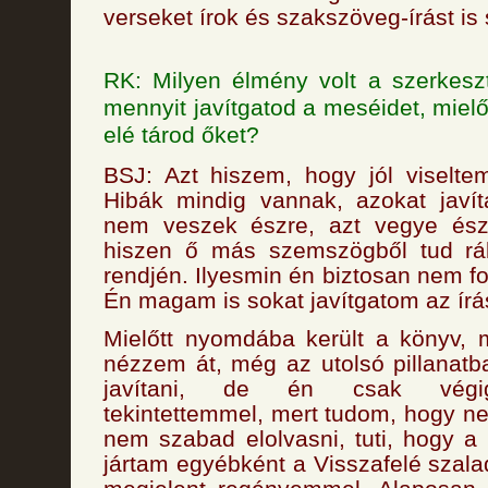
verseket írok és szakszöveg-írást is 
RK: Milyen élmény volt a szerkesz
mennyit javítgatod a meséidet, miel
elé tárod őket?
BSJ: Azt hiszem, hogy jól viselte
Hibák mindig vannak, azokat javít
nem veszek észre, azt vegye ész
hiszen ő más szemszögből tud rál
rendjén. Ilyesmin én biztosan nem f
Én magam is sokat javítgatom az írá
Mielőtt nyomdába került a könyv,
nézzem át, még az utolsó pillanatb
javítani, de én csak végi
tekintettemmel, mert tudom, hogy n
nem szabad elolvasni, tuti, hogy a 
jártam egyébként a Visszafelé szala