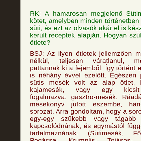
RK: A hamarosan megjelenő Süti
kötet, amelyben minden történetben
süti, és ezt az olvasók akár el is kés
került receptek alapján. Hogyan szü
ötlete?
BSJ: Az ilyen ötletek jellemzően m
nélkül, teljesen váratlanul, me
pattannak ki a fejemből. Így történt
is néhány évvel ezelőtt. Egészen
sütis mesék volt az alap ötlet,
kajamesék, vagy egy kicsit 
fogalmazva: gasztro-mesék. Ráad
mesekönyv jutott eszembe, ha
sorozat. Arra gondoltam, hogy a sor
egy-egy szűkebb vagy tágabb g
kapcsolódnának, és egymástól függe
tartalmaznának. (Sütimesék, Főz
Pogácsa-, Krumplis-, Tojásos-, 