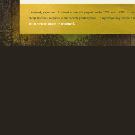
Írásaimat, rajzaimat, fotóimat a szerzői jogról szóló 1999. évi LXXVI. tör
"Terjesztésnek minősül a mű eredeti példányának... a nyilvánosság számára tö
Teljes terjedelemben itt letölthető.