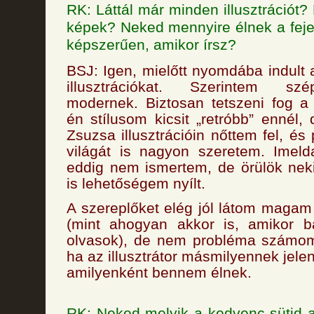
RK: Láttál már minden illusztrációt
képek? Neked mennyire élnek a fej
képszerűen, amikor írsz?
BSJ: Igen, mielőtt nyomdába indult 
illusztrációkat. Szerintem sz
modernek. Biztosan tetszeni fog a
én stílusom kicsit „retróbb” ennél,
Zsuzsa illusztrációin nőttem fel, és
világát is nagyon szeretem. Imel
eddig nem ismertem, de örülök nek
is lehetőségem nyílt.
A szereplőket elég jól látom magam 
(mint ahogyan akkor is, amikor b
olvasok), de nem probléma számomr
ha az illusztrátor másmilyennek jelen
amilyenként bennem élnek.
RK: Neked melyik a kedvenc sütid 