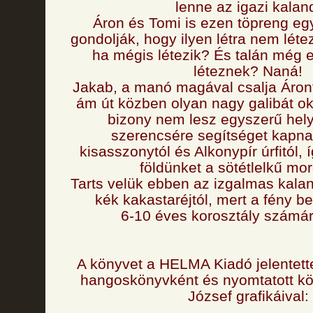
lenne az igazi kalan
Áron és Tomi is ezen töpreng eg
gondolják, hogy ilyen létra nem lét
ha mégis létezik? És talán még 
léteznek? Naná!
Jakab, a manó magával csalja Áront
ám út közben olyan nagy galibát o
bizony nem lesz egyszerű hely
szerencsére segítséget kapna
kisasszonytól és Alkonypír úrfitól,
földünket a sötétlelkű mor
Tarts velük ebben az izgalmas kalan
kék kakastaréjtól, mert a fény b
6-10 éves korosztály számár
A könyvet a HELMA Kiadó jelentet
hangoskönyvként és nyomtatott kö
József grafikáival: