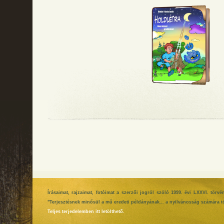
Írásaimat, rajzaimat, fotóimat a szerzői jogról szóló 1999. évi LXXVI. tör
"Terjesztésnek minősül a mű eredeti példányának... a nyilvánosság számára tö
Teljes terjedelemben itt letölthető.