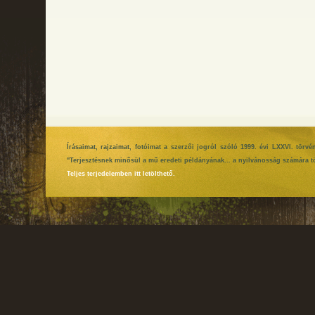
Írásaimat, rajzaimat, fotóimat a szerzői jogról szóló 1999. évi LXXVI. tör
"Terjesztésnek minősül a mű eredeti példányának... a nyilvánosság számára tö
Teljes terjedelemben itt letölthető.