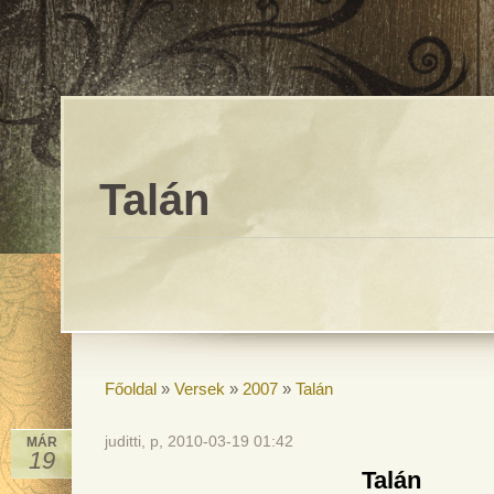
Talán
Főoldal
»
Versek
»
2007
»
Talán
juditti, p, 2010-03-19 01:42
MÁR
19
Talán