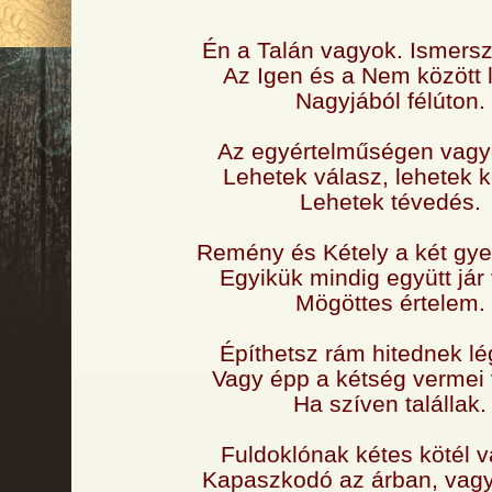
Én a Talán vagyok. Ismersz
Az Igen és a Nem között 
Nagyjából félúton.
Az egyértelműségen vagy
Lehetek válasz, lehetek 
Lehetek tévedés.
Remény és Kétely a két gy
Egyikük mindig együtt jár
Mögöttes értelem.
Építhetsz rám hitednek lé
Vagy épp a kétség vermei 
Ha szíven talállak.
Fuldoklónak kétes kötél 
Kapaszkodó az árban, vag