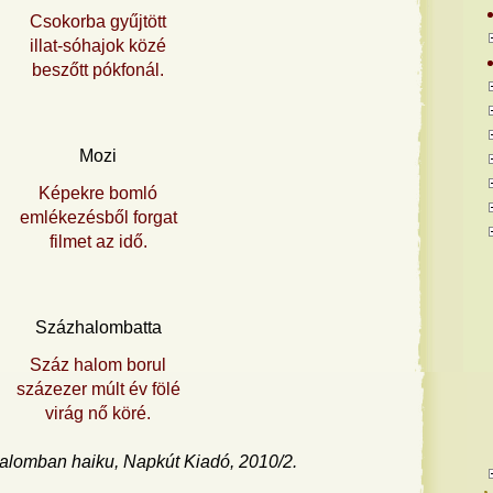
Csokorba gyűjtött
illat-sóhajok közé
beszőtt pókfonál.
Mozi
Képekre bomló
emlékezésből forgat
filmet az idő.
Százhalombatta
Száz halom borul
százezer múlt év fölé
virág nő köré.
alomban haiku, Napkút Kiadó, 2010/2.