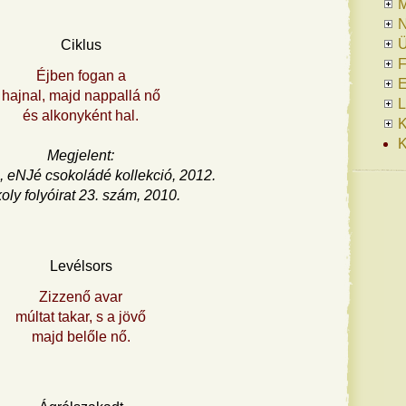
N
Ü
Ciklus
F
Éjben fogan a
E
hajnal, majd nappallá nő
L
és alkonyként hal.
K
K
Megjelent:
 eNJé csokoládé kollekció, 2012.
oly folyóirat 23. szám, 2010.
Levélsors
Zizzenő avar
múltat takar, s a jövő
majd belőle nő.