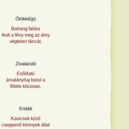
Örökké(p)
Barlang falára
festi a fény meg az árny
végtelen táncát.
Zivatarutó
Esőillatú
árvalányhaj borul a
földre kócosan.
Emlék
Kavicsok közé
cseppenő könnyek által