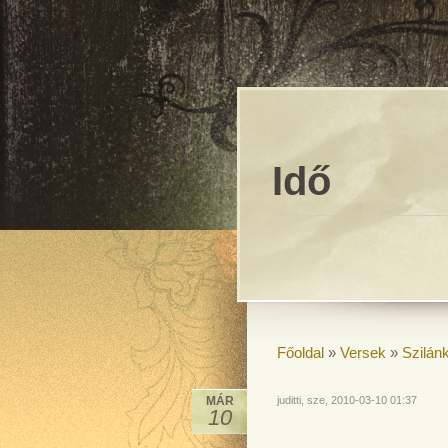
Idő
Főoldal
»
Versek
»
Szilán
MÁR
juditti, sze, 2010-03-10 01:37
10