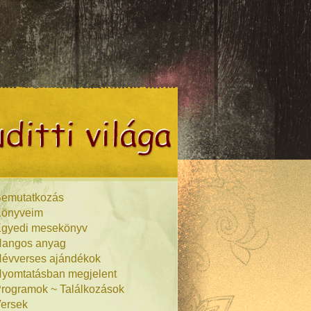
emutatkozás
önyveim
gyedi mesekönyv
angos anyag
évverses ajándékok
yomtatásban megjelent
rogramok ~ Találkozások
ersek