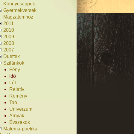
Könnycseppek
Gyermekversek
Magzatomhoz
2011
2010
2009
2008
2007
Duettek
Szilánkok
Fény
Idő
Lét
Relatív
Remény
Tao
Univerzum
Árnyak
Évszakok
Matema-poetika