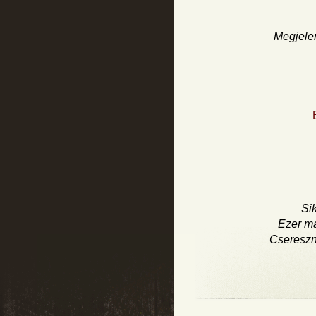
Megjelen
Sik
Ezer ma
Csereszn