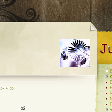
B
K
E
H
kok
»
Idő
N
N
P
Idő
V