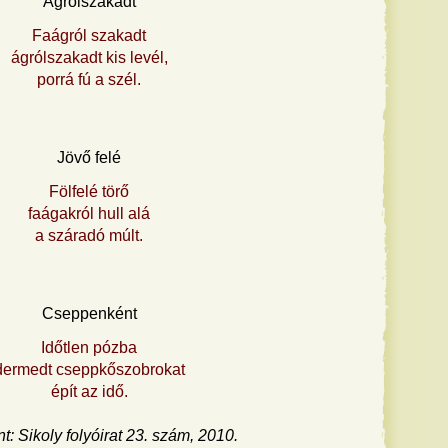
Ágrólszakadt
Faágról szakadt
ágrólszakadt kis levél,
porrá fú a szél.
Jövő felé
Fölfelé törő
faágakról hull alá
a száradó múlt.
Cseppenként
Időtlen pózba
dermedt cseppkőszobrokat
épít az idő.
t: Sikoly folyóirat 23. szám, 2010.