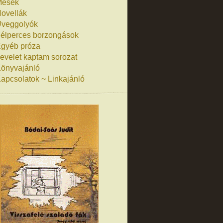
Mesék
ovellák
veggolyók
élperces borzongások
gyéb próza
evelet kaptam sorozat
önyvajánló
apcsolatok ~ Linkajánló