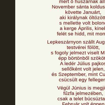
mert ő huszárnak áll
November sánta koldus
követte Januárt,
aki királynak öltözött
s mellette volt bolon
a kerge Április, kine
felét se hidd, mit mo
Lepkeszárnyon szállt Aug
testvérei fölött,
s fogoly jelmezt viselt M
épp börtönből szököt
A ledér Július pajko
sellőként volt jelen,
és Szeptember, mint C
csücsült egy fellege
Végül Június is megjö
fűzfa jelmezében,
csak a telet búcsúzta
Február volt éppen