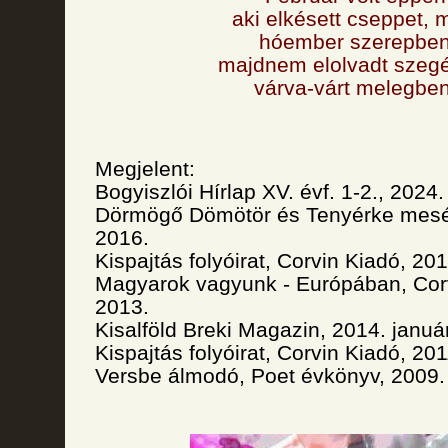
aki elkésett cseppet, 
hóember szerepbe
majdnem elolvadt szeg
várva-várt melegben
Megjelent:
Bogyiszlói Hírlap XV. évf. 1-2., 2024.
Dörmögő Dömötör és Tenyérke meséi 
2016.
Kispajtás folyóirat, Corvin Kiadó, 201
Magyarok vagyunk - Európában, Corv
2013.
Kisalföld Breki Magazin, 2014. januá
Kispajtás folyóirat, Corvin Kiadó, 201
Versbe álmodó, Poet évkönyv, 2009.