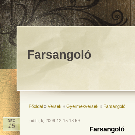
Farsangoló
Főoldal
»
Versek
»
Gyermekversek
»
Farsangoló
juditti, k, 2009-12-15 18:59
DEC
15
Farsangoló