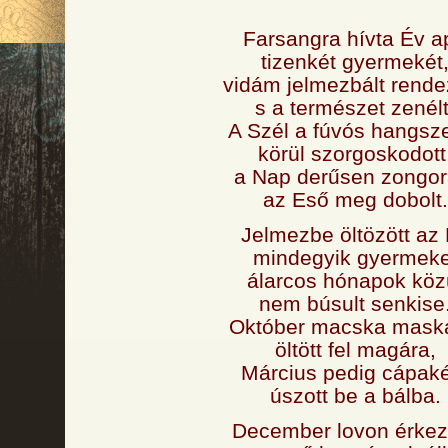
Farsangra hívta Év a
tizenkét gyermekét
vidám jelmezbált rendez
s a természet zenélt
A Szél a fúvós hangsz
körül szorgoskodott
a Nap derűsen zongorá
az Eső meg dobolt.
Jelmezbe öltözött az
mindegyik gyermeke
álarcos hónapok köz
nem búsult senkise
Október macska mask
öltött fel magára,
Március pedig cápak
úszott be a bálba.
December lovon érkeze