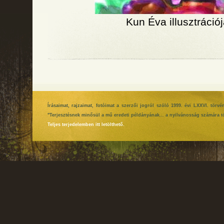
Kun Éva illusztráció
Írásaimat, rajzaimat, fotóimat a szerzői jogról szóló 1999. évi LXXVI. tör
"Terjesztésnek minősül a mű eredeti példányának... a nyilvánosság számára tö
Teljes terjedelemben itt letölthető.