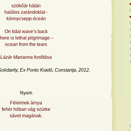
szökőár hátán
halálos zarándoklat -
könnycsepp-óceán
On tidal wave’s back
there is lethal pilgrimage –
ocean from the tears
Lázár Marianna fordítása
olidarity, Ex Ponto Kiadó, Constanţa, 2012.
Nyom
Félelmek árnya
fehér hóban vág szürke
sávot magának.