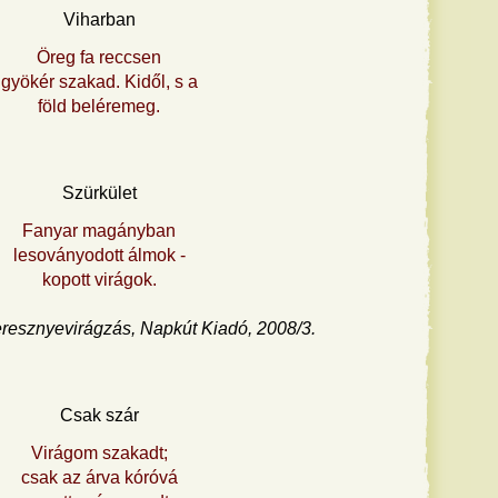
Viharban
Öreg fa reccsen
gyökér szakad. Kidől, s a
föld beléremeg.
Szürkület
Fanyar magányban
lesoványodott álmok -
kopott virágok.
resznyevirágzás, Napkút Kiadó, 2008/3.
Csak szár
Virágom szakadt;
csak az árva kóróvá