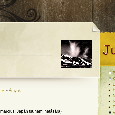
B
K
E
H
kok
»
Árnyak
N
N
P
 márciusi Japán tsunami hatására)
V