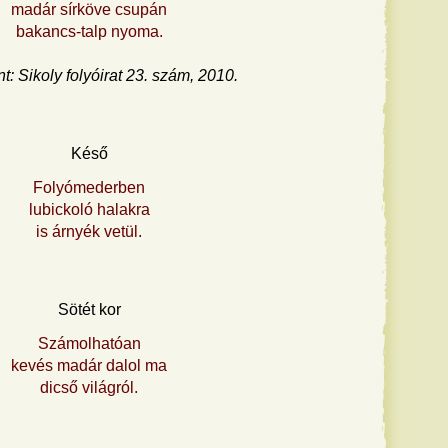
madár sírköve csupán
bakancs-talp nyoma.
t: Sikoly folyóirat 23. szám, 2010.
Késő
Folyómederben
lubickoló halakra
is árnyék vetül.
Sötét kor
Számolhatóan
kevés madár dalol ma
dicső világról.