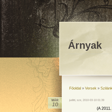
Árnyak
Főoldal
»
Versek
»
Szilán
MÁR
juditti, sze, 2010-03-10 01:39
10
(A 2011.