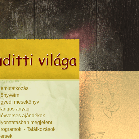
emutatkozás
önyveim
gyedi mesekönyv
angos anyag
évverses ajándékok
yomtatásban megjelent
rogramok ~ Találkozások
ersek