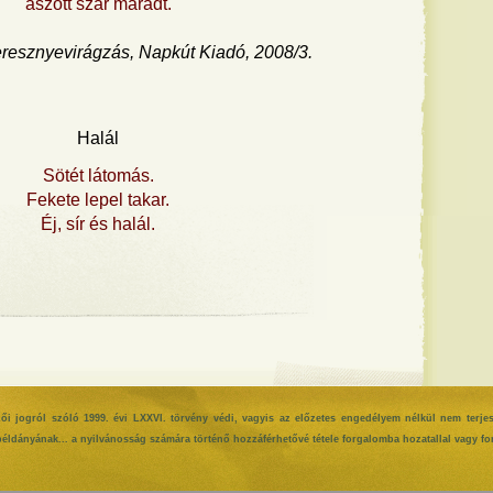
aszott szár maradt.
resznyevirágzás, Napkút Kiadó, 2008/3.
Halál
Sötét látomás.
Fekete lepel takar.
Éj, sír és halál.
rzői jogról szóló 1999. évi LXXVI. törvény védi, vagyis az előzetes engedélyem nélkül nem terje
éldányának... a nyilvánosság számára történő hozzáférhetővé tétele forgalomba hozatallal vagy for