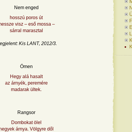
Nem enged
N
Ü
hosszú poros út
F
essze visz – eső mossa –
E
sárral marasztal
L
K
egjelent: Kis LANT, 2012/3.
K
Ómen
Hegy alá hasalt
az árnyék, peremére
madarak ültek.
Rangsor
Dombokat ölel
hegyek árnya. Völgyre dől