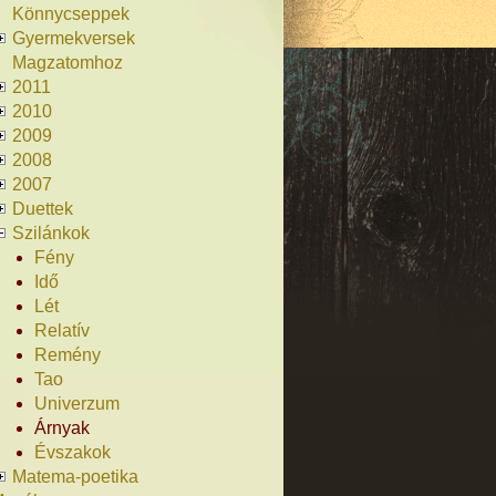
Könnycseppek
Gyermekversek
Magzatomhoz
2011
2010
2009
2008
2007
Duettek
Szilánkok
Fény
Idő
Lét
Relatív
Remény
Tao
Univerzum
Árnyak
Évszakok
Matema-poetika