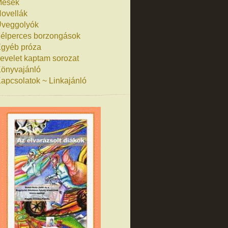
Mesék
ovellák
veggolyók
élperces borzongások
gyéb próza
evelet kaptam sorozat
önyvajánló
apcsolatok ~ Linkajánló