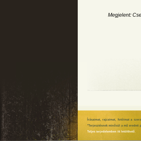
Megjelent: Cse
Írásaimat, rajzaimat, fotóimat a sze
"Terjesztésnek minősül a mű eredeti p
Teljes terjedelemben itt letölthető.