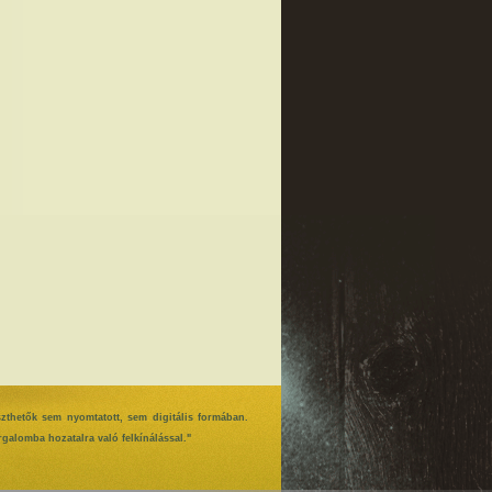
szthetők sem nyomtatott, sem digitális formában.
galomba hozatalra való felkínálással."