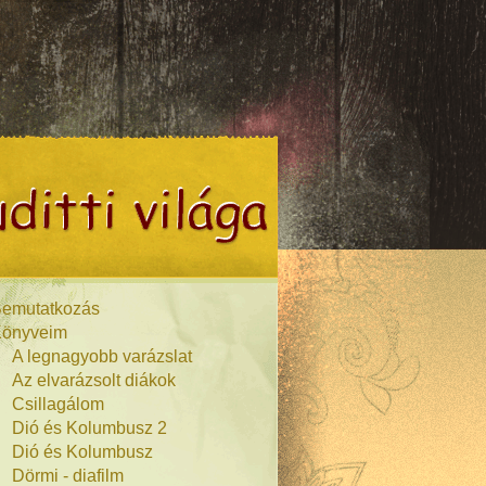
emutatkozás
önyveim
A legnagyobb varázslat
Az elvarázsolt diákok
Csillagálom
Dió és Kolumbusz 2
Dió és Kolumbusz
Dörmi - diafilm