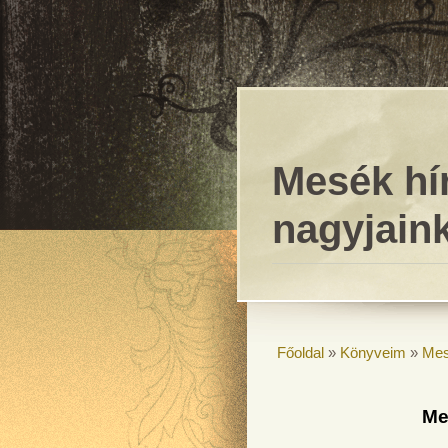
Mesék hí
nagyjaink
Főoldal
»
Könyveim
»
Mes
Me