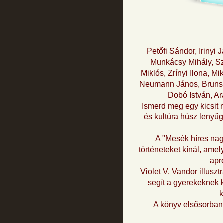
Petőfi Sándor, Irinyi
Munkácsy Mihály, Sz
Miklós, Zrínyi Ilona, 
Neumann János, Brunszv
Dobó István, Ar
Ismerd meg egy kicsit
és kultúra húsz lenyű
A "Mesék híres nag
történeteket kínál, am
apr
Violet V. Vandor illuszt
segít a gyerekeknek 
k
A könyv elsősorban 