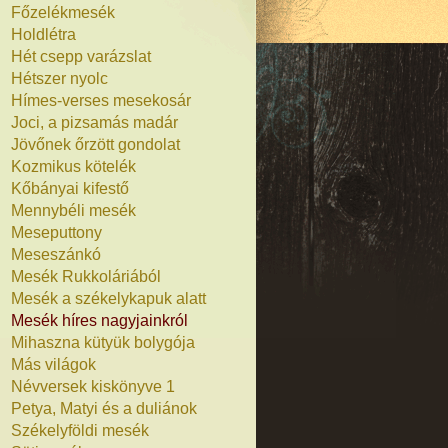
Főzelékmesék
Holdlétra
Hét csepp varázslat
Hétszer nyolc
Hímes-verses mesekosár
Joci, a pizsamás madár
Jövőnek őrzött gondolat
Kozmikus kötelék
Kőbányai kifestő
Mennybéli mesék
Meseputtony
Meseszánkó
Mesék Rukkoláriából
Mesék a székelykapuk alatt
Mesék híres nagyjainkról
Mihaszna kütyük bolygója
Más világok
Névversek kiskönyve 1
Petya, Matyi és a duliánok
Székelyföldi mesék