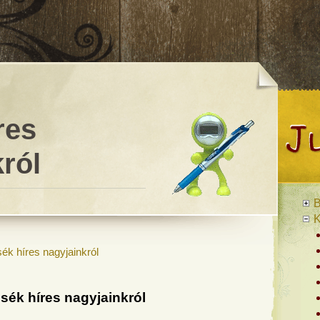
res
ról
B
K
ék híres nagyjainkról
sék híres nagyjainkról