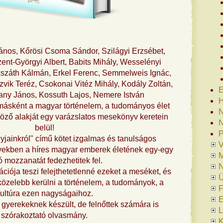
 János, Kőrösi Csoma Sándor, Szilágyi Erzsébet,
ent-Györgyi Albert, Babits Mihály, Wesselényi
Mikszáth Kálmán, Erkel Ferenc, Semmelweis Ignác,
ik Teréz, Csokonai Vitéz Mihály, Kodály Zoltán,
E
any János, Kossuth Lajos, Nemere István
H
 másként a magyar történelem, a tudományos élet
N
göző alakját egy varázslatos mesekönyv keretein
N
belül!
P
yjainkról" című kötet izgalmas és tanulságos
V
elyekben a híres magyar emberek életének egy-egy
ó mozzanatát fedezhetitek fel.
N
rációja teszi felejthetetlenné ezeket a meséket, és
Ü
közelebb kerülni a történelem, a tudományok, a
F
ultúra ezen nagyságaihoz.
E
gyerekeknek készült, de felnőttek számára is
L
szórakoztató olvasmány.
K