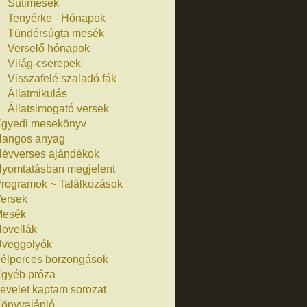
Sütimesék
Tenyérke - Hónapok
Tündérsúgta mesék
Verselő hónapok
Világ-cserepek
Visszafelé szaladó fák
Állatmikulás
Állatsimogató versek
gyedi mesekönyv
angos anyag
évverses ajándékok
yomtatásban megjelent
rogramok ~ Találkozások
ersek
Mesék
ovellák
veggolyók
élperces borzongások
gyéb próza
evelet kaptam sorozat
önyvajánló