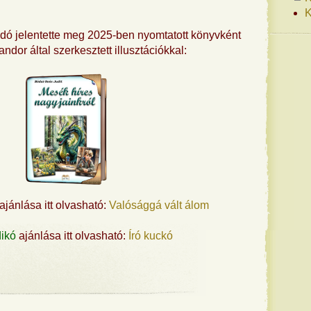
K
ó jelentette meg 2025-ben nyomtatott könyvként
Vandor által szerkesztett illusztációkkal:
ajánlása itt olvasható:
Valósággá vált álom
dikó
ajánlása itt olvasható:
Író kuckó