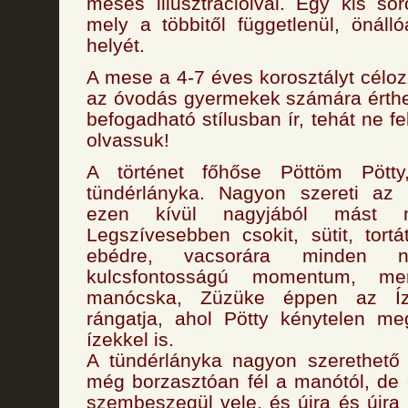
mesés illusztrációival. Egy kis sor
mely a többitől függetlenül, önáll
helyét.
A mese a 4-7 éves korosztályt célo
az óvodás gyermekek számára érthe
befogadható stílusban ír, tehát ne fe
olvassuk!
A történet főhőse Pöttöm Pött
tündérlányka. Nagyon szereti az
ezen kívül nagyjából mást 
Legszívesebben csokit, sütit, tortá
ebédre, vacsorára minden 
kulcsfontosságú momentum, m
manócska, Züzüke éppen az Íz
rángatja, ahol Pötty kénytelen m
ízekkel is.
A tündérlányka nagyon szerethető 
még borzasztóan fél a manótól, de 
szembeszegül vele, és újra és újra 