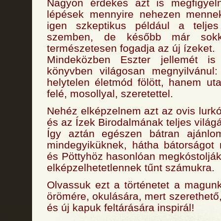
Nagyon érdekes azt is megfigyel
lépések mennyire nehezen mennek
igen szkeptikus például a teljes 
szemben, de később már sokk
természetesen fogadja az új ízeket.
Mindeközben Eszter jellemét is
könyvben világosan megnyilvánul:
helytelen életmód fölött, hanem ut
felé, mosollyal, szeretettel.
Nehéz elképzelnem azt az ovis lurkó
és az Ízek Birodalmának teljes világá
Így aztán egészen bátran ajánlo
mindegyiküknek, hátha bátorságot 
és Pöttyhöz hasonlóan megkóstolják 
elképzelhetetlennek tűnt számukra.
Olvassuk ezt a történetet a magun
örömére, okulására, mert szerethető, 
és új kapuk feltárására inspirál!