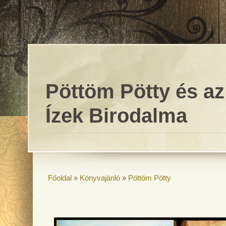
Pöttöm Pötty és az
Ízek Birodalma
Főoldal
»
Könyvajánló
»
Pöttöm Pötty