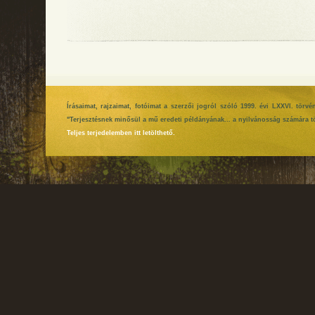
Írásaimat, rajzaimat, fotóimat a szerzői jogról szóló 1999. évi LXXVI. tör
"Terjesztésnek minősül a mű eredeti példányának... a nyilvánosság számára tö
Teljes terjedelemben itt letölthető.