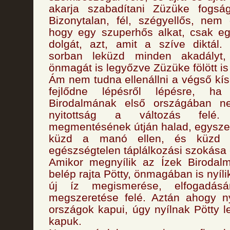
akarja szabadítani Züzüke fogság
Bizonytalan, fél, szégyellős, nem
hogy egy szuperhős alkat, csak eg
dolgát, azt, amit a szíve diktál.
sorban leküzd minden akadályt
önmagát is legyőzve Züzüke fölött i
Ám nem tudna ellenállni a végső kí
fejlődne lépésről lépésre, 
Birodalmának első országában 
nyitottság a változás felé.
megmentésének útján halad, egyszerr
küzd a manó ellen, és küzd sa
egészségtelen táplálkozási szokása 
Amikor megnyílik az Ízek Birodal
belép rajta Pötty, önmagában is nyíl
új íz megismerése, elfogadásá
megszeretése felé. Aztán ahogy n
országok kapui, úgy nyílnak Pötty l
kapuk.