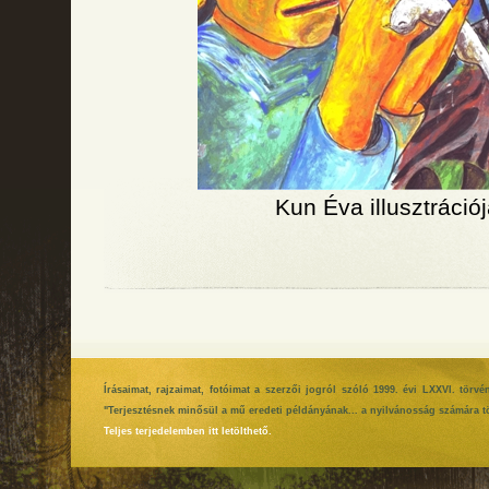
Kun Éva illusztráció
Írásaimat, rajzaimat, fotóimat a szerzői jogról szóló 1999. évi LXXVI. tör
"Terjesztésnek minősül a mű eredeti példányának... a nyilvánosság számára tö
Teljes terjedelemben itt letölthető.