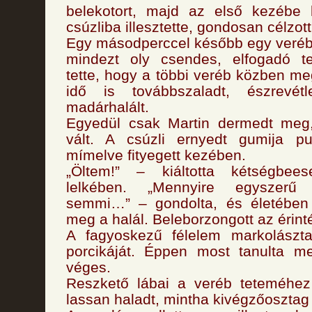
belekotort, majd az első kezébe k
csúzliba illesztette, gondosan célzott 
Egy másodperccel később egy veréb a
mindezt oly csendes, elfogadó t
tette, hogy a többi veréb közben me
idő is továbbszaladt, észrevé
madárhalált.
Egyedül csak Martin dermedt meg,
vált. A csúzli ernyedt gumija pu
mímelve fityegett kezében.
„Öltem!” – kiáltotta kétségbee
lelkében. „Mennyire egyszerű 
semmi…” – gondolta, és életében e
meg a halál. Beleborzongott az érint
A fagyoskezű félelem markolászt
porcikáját. Éppen most tanulta m
véges.
Reszkető lábai a veréb teteméhez 
lassan haladt, mintha kivégzőosztag