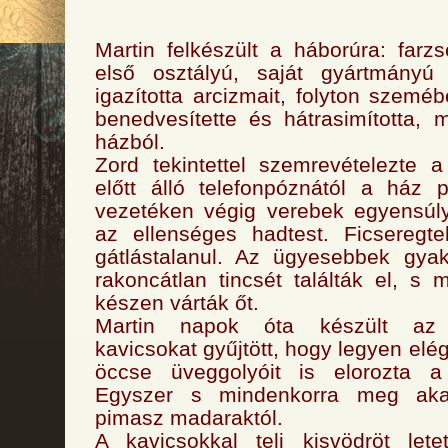
Martin felkészült a háborúra: farz
első osztályú, saját gyártmányú c
igazította arcizmait, folyton szeméb
benedvesítette és hátrasimította, m
házból.
Zord tekintettel szemrevételezte 
előtt álló telefonpóznától a ház 
vezetéken végig verebek egyensúly
az ellenséges hadtest. Ficsereg
gátlástalanul. Az ügyesebbek gya
rakoncátlan tincsét találták el, s 
készen várták őt.
Martin napok óta készült az e
kavicsokat gyűjtött, hogy legyen elé
öccse üveggolyóit is elorozta a
Egyszer s mindenkorra meg aka
pimasz madaraktól.
A kavicsokkal teli kisvödröt let