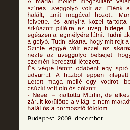
A madár mellett megcsillant val
színes üveggolyó volt az. Élénk s
halált, amit magával hozott. Mart
felvette, és annyira közel tartot
átkúszott pilláira az üveg hidege. 
egészen a legmélyére látni. Tudni aka
a golyó. Tudni akarta, hogy mit rejt a 
Szinte eggyé vált ezzel az akará
nézte az üveggolyó belsejét, ho
szemén keresztül létezett.
És végre látott: odabent egy apró 
udvarral. A házból éppen kilépett
Letett maga mellé egy vödröt, be
csúzlit vett elő és célzott…
- Neee! – kiáltotta Martin, de elk
zárult körülötte a világ, s nem mara
halál és a dermesztő félelem.
Budapest, 2008. december