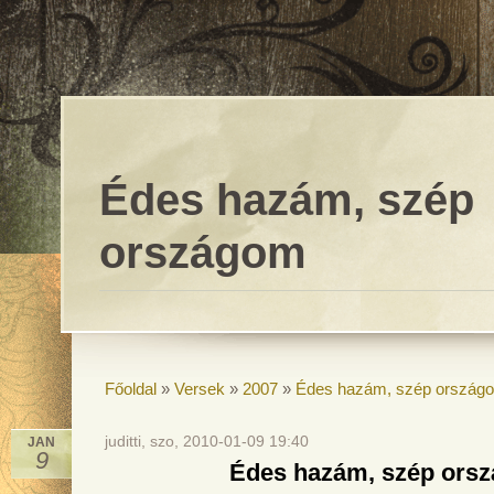
Édes hazám, szép
országom
Főoldal
»
Versek
»
2007
»
Édes hazám, szép ország
juditti, szo, 2010-01-09 19:40
JAN
9
Édes hazám, szép ors