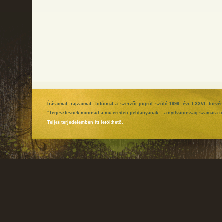
Írásaimat, rajzaimat, fotóimat a szerzői jogról szóló 1999. évi LXXVI. tör
"Terjesztésnek minősül a mű eredeti példányának... a nyilvánosság számára tö
Teljes terjedelemben itt letölthető.