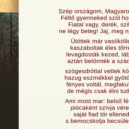
Szép országom, Magyaro
Féltő gyermeked szól ho
Fiatal vagy, derék, szil
ne légy beteg! Jaj, meg n
Ütöttek már vasökölle
kaszaboltak éles tőrre
levagdosták kezed, lá
aztán betömték a szád
szögesdróttal vettek kö
hazug eszmékkel gyötö
fényes voltál, megfakul
de mégis csak élni tud
Ami most mar: belső fé
piócaként szívja vére
saját fiad tör ellened
s bemocskolja becsüle