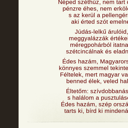
Néped széthúz, nem tart 
pénzre éhes, nem erköl
s az kerül a pellengér
aki érted szót emeln
Júdás-lelkű árulóid
meggyalázzák értéke
méregpohárból itatna
szétcincálnak és elad
Édes hazám, Magyaror
könnyes szemmel tekinte
Féltelek, mert magyar v
benned élek, veled ha
Éltetőm: szívdobbaná
s halálom a pusztulás
Édes hazám, szép orsz
tarts ki, bírd ki minden