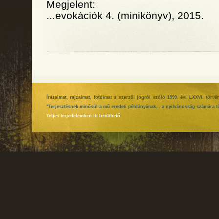
Megjelent:
...evokációk 4. (minikönyv), 2015.
Írásaimat, rajzaimat, fotóimat a szerzői jogról szóló 1999. évi LXXVI. tör
"Terjesztésnek minősül a mű eredeti példányának... a nyilvánosság számára tö
Teljes terjedelemben itt letölthető.