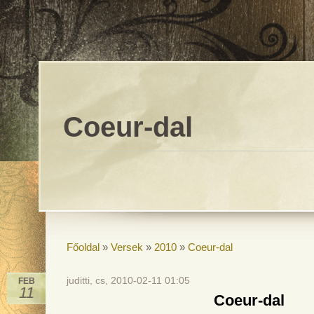
Coeur-dal
Főoldal
»
Versek
»
2010
»
Coeur-dal
juditti, cs, 2010-02-11 01:05
FEB
11
Coeur-dal