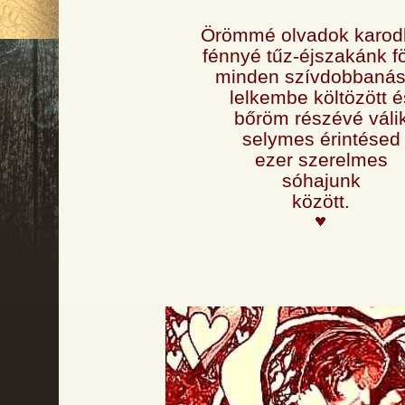
Örömmé olvadok karod
fénnyé tűz-éjszakánk fö
minden szívdobbaná
lelkembe költözött é
bőröm részévé váli
selymes érintésed
ezer szerelmes
sóhajunk
között.